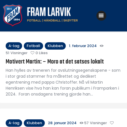
Klubben
Fotball
A-lag
Fotball
Klubben
1. februar 2024
51
Visninger
0
Likes
Håndball
Motivert Martin: – Moro at det satses lokalt
Skøyter
Han hylles av treneren for avslutningsegenskapene - som
i stor grad stammer fra målrettet og dedikert
egentrening med pappa Christoffer. Nå vil Martin
Henriksen vise hva han kan foran publikum i Framparken i
2024. Foran onsdagens trening gjorde han…
A-lag
Klubben
28. januar 2024
57
Visninger