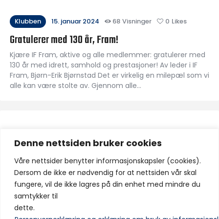
Klubben
15. januar 2024
68
Visninger
0
Likes
Gratulerer med 130 år, Fram!
Kjære IF Fram, aktive og alle medlemmer: gratulerer med
130 år med idrett, samhold og prestasjoner! Av leder i IF
Fram, Bjørn-Erik Bjørnstad Det er virkelig en milepæl som vi
alle kan være stolte av. Gjennom alle…
A-lag
Fotball
Klubben
10. januar 2024
Denne nettsiden bruker cookies
53
Visninger
0
Likes
Dette er status for Fram-troppen nå
Våre nettsider benytter informasjonskapsler (cookies).
Dersom de ikke er nødvendig for at nettsiden vår skal
Elleve spillere er for øyeblikket under kontrakt, fem spillere
fungere, vil de ikke lagres på din enhet med mindre du
er i dialog om å fortsette og sju spillere som bidro sist
samtykker til
sesong har forlatt klubben. Det er status for A-laget idet
dette.
oppkjøringen til 2024-sesongen startet denne uka. Noen…