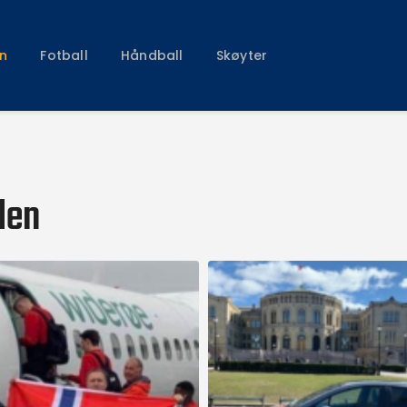
Klubben
Fotball
n
Fotball
Håndball
Skøyter
Håndball
Skøyter
den