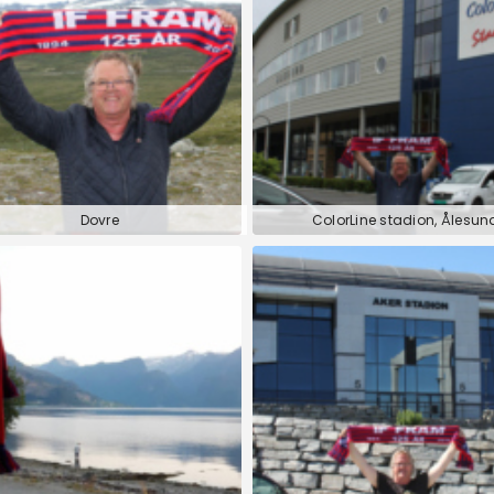
Dovre
ColorLine stadion, Ålesun