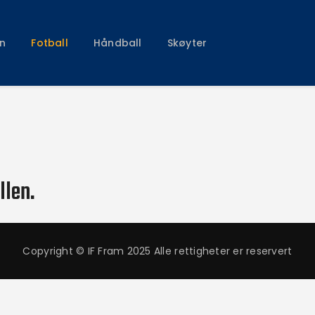
Klubben
Fotball
n
Fotball
Håndball
Skøyter
Håndball
Skøyter
llen.
Copyright © IF Fram 2025 Alle rettigheter er reservert