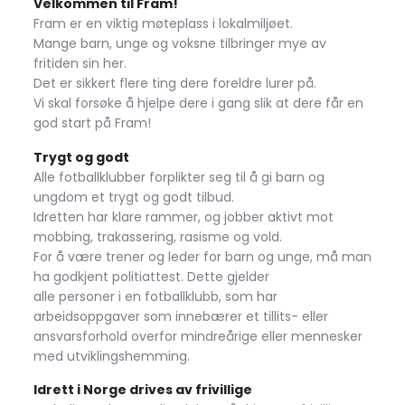
Velkommen til Fram!
Fram er en viktig møteplass i lokalmiljøet.
Mange barn, unge og voksne tilbringer mye av
fritiden sin her.
Det er sikkert flere ting dere foreldre lurer på.
Vi skal forsøke å hjelpe dere i gang slik at dere får en
god start på Fram!
Trygt og godt
Alle fotballklubber forplikter seg til å gi barn og
ungdom et trygt og godt tilbud.
Idretten har klare rammer, og jobber aktivt mot
mobbing, trakassering, rasisme og vold.
For å være trener og leder for barn og unge, må man
ha godkjent politiattest. Dette gjelder
alle personer i en fotballklubb, som har
arbeidsoppgaver som innebærer et tillits- eller
ansvarsforhold overfor mindreårige eller mennesker
med utviklingshemming.
Idrett i Norge drives av frivillige