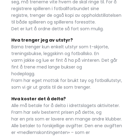
seg, må trenerne vite hvem de skal ringe til. For å
registrere spilleren i fotballforbundet sine
registre, trenger de også kopi av oppholdstillatelsen
til både spilleren og spillerens foresatte.
Det er lurt å ordne dette så fort som mulig.
Hva trenger jeg av utstyr?
Barna trenger kun enkelt utstyr som t-skjorte,
treningsbukse, leggskinn og fotballsko. En
varm jakke og lue er fint å ha på vinteren. Det går
fint å trene med lange bukser og
hodeplagg.
Fram har eget mottak for brukt tøy og fotballutstyr,
som vi gir ut gratis til de som trenger.
Hva koster det å delta?
Alle må betale for å delta i idrettslagets aktiviteter.
Fram har selv bestemt prisen på dette, og
har en pris som er lavere enn mange andre klubber.
Alle betaler to forskjellige avgifter. Den ene avgiften
er «medlemskontingenten» – som er