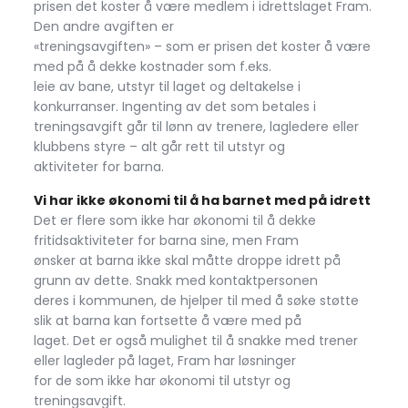
prisen det koster å være medlem i idrettslaget Fram.
Den andre avgiften er
«treningsavgiften» – som er prisen det koster å være
med på å dekke kostnader som f.eks.
leie av bane, utstyr til laget og deltakelse i
konkurranser. Ingenting av det som betales i
treningsavgift går til lønn av trenere, lagledere eller
klubbens styre – alt går rett til utstyr og
aktiviteter for barna.
Vi har ikke økonomi til å ha barnet med på idrett
Det er flere som ikke har økonomi til å dekke
fritidsaktiviteter for barna sine, men Fram
ønsker at barna ikke skal måtte droppe idrett på
grunn av dette. Snakk med kontaktpersonen
deres i kommunen, de hjelper til med å søke støtte
slik at barna kan fortsette å være med på
laget. Det er også mulighet til å snakke med trener
eller lagleder på laget, Fram har løsninger
for de som ikke har økonomi til utstyr og
treningsavgift.