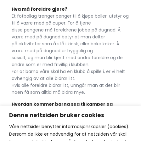
Hva må foreldre gjøre?
Et fotballag trenger penger til å kjøpe baller, utstyr og
til å være med på cuper. For å tjene
disse pengene må foreldrene jobbe på dugnad. Å
være med på dugnad betyr at man deltar
på aktiviteter som å stå i kiosk, eller bake kaker. Å
være med på dugnad er hyggelig og
sosialt, og man blir kjent med andre foreldre og de
andre som er med frivillig i klubben.
For at barna våre skal ha en klubb å spille i, er vi helt
avhengig av at alle bidrar litt.
Hvis alle foreldre bidrar litt, unngår man at det blir
noen få som alltid må bidra mye.
Hvordan kommer barna seg til kamper og
cuper?
Denne nettsiden bruker cookies
Det er foreldrene på laget som kjører til kampene.
Dette er ikke betalt av klubben.
Våre nettsider benytter informasjonskapsler (cookies).
Det er både sosialt og miljøvennlig, at bilene fylles
Dersom de ikke er nødvendig for at nettsiden vår skal
helt opp med spillere.