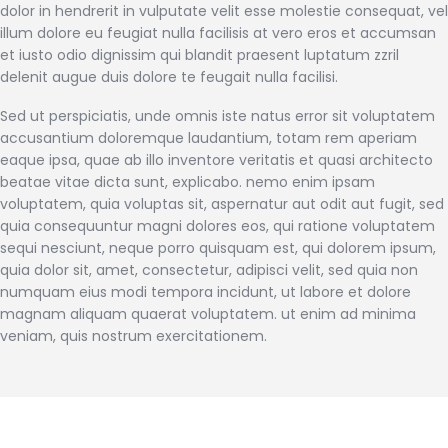
dolor in hendrerit in vulputate velit esse molestie consequat, vel
illum dolore eu feugiat nulla facilisis at vero eros et accumsan
et iusto odio dignissim qui blandit praesent luptatum zzril
delenit augue duis dolore te feugait nulla facilisi.
Sed ut perspiciatis, unde omnis iste natus error sit voluptatem
accusantium doloremque laudantium, totam rem aperiam
eaque ipsa, quae ab illo inventore veritatis et quasi architecto
beatae vitae dicta sunt, explicabo. nemo enim ipsam
voluptatem, quia voluptas sit, aspernatur aut odit aut fugit, sed
quia consequuntur magni dolores eos, qui ratione voluptatem
sequi nesciunt, neque porro quisquam est, qui dolorem ipsum,
quia dolor sit, amet, consectetur, adipisci velit, sed quia non
numquam eius modi tempora incidunt, ut labore et dolore
magnam aliquam quaerat voluptatem. ut enim ad minima
veniam, quis nostrum exercitationem.