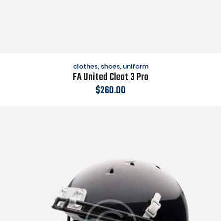
clothes
,
shoes
,
uniform
FA United Cleat 3 Pro
$
260.00