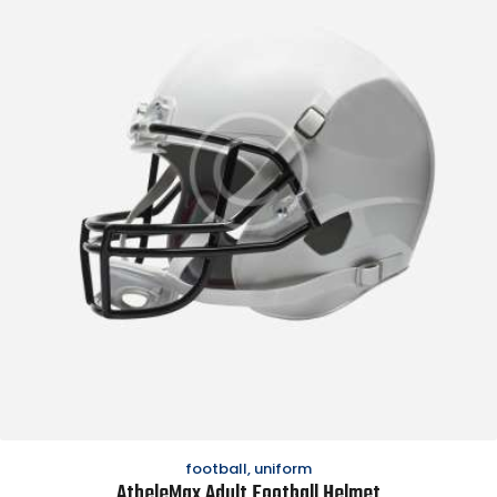
football
,
uniform
AtheleMax Adult Football Helmet