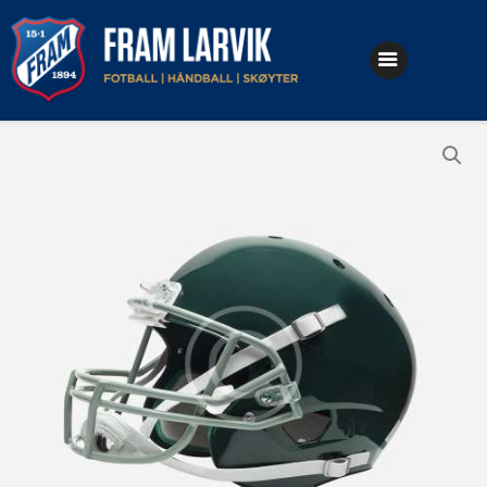
Klubben
Fotball
Håndball
Skøyter