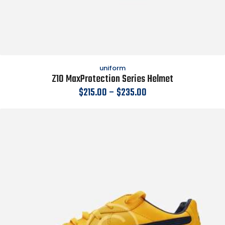
uniform
Z10 MaxProtection Series Helmet
$
215.00
–
$
235.00