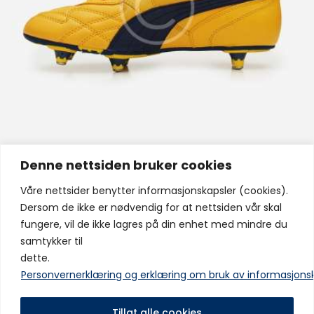
Denne nettsiden bruker cookies
Våre nettsider benytter informasjonskapsler (cookies).
shoes
,
uniform
Dersom de ikke er nødvendig for at nettsiden vår skal
ProAthlete Football Training Shoes
fungere, vil de ikke lagres på din enhet med mindre du
$
120.00
–
$
145.00
samtykker til
dette.
Personvernerklæring og erklæring om bruk av informasjons
Tillat alle cookies