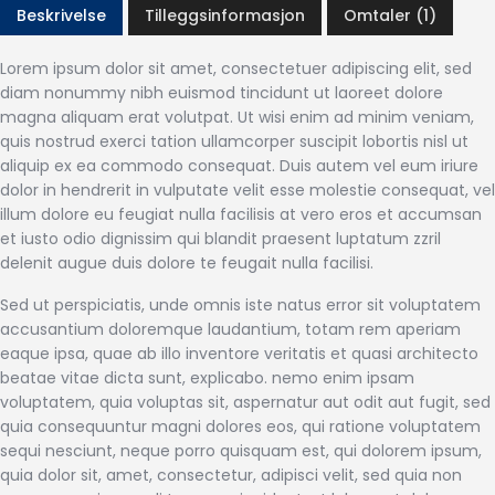
Beskrivelse
Tilleggsinformasjon
Omtaler (1)
Lorem ipsum dolor sit amet, consectetuer adipiscing elit, sed
diam nonummy nibh euismod tincidunt ut laoreet dolore
magna aliquam erat volutpat. Ut wisi enim ad minim veniam,
quis nostrud exerci tation ullamcorper suscipit lobortis nisl ut
aliquip ex ea commodo consequat. Duis autem vel eum iriure
dolor in hendrerit in vulputate velit esse molestie consequat, vel
illum dolore eu feugiat nulla facilisis at vero eros et accumsan
et iusto odio dignissim qui blandit praesent luptatum zzril
delenit augue duis dolore te feugait nulla facilisi.
Sed ut perspiciatis, unde omnis iste natus error sit voluptatem
accusantium doloremque laudantium, totam rem aperiam
eaque ipsa, quae ab illo inventore veritatis et quasi architecto
beatae vitae dicta sunt, explicabo. nemo enim ipsam
voluptatem, quia voluptas sit, aspernatur aut odit aut fugit, sed
quia consequuntur magni dolores eos, qui ratione voluptatem
sequi nesciunt, neque porro quisquam est, qui dolorem ipsum,
quia dolor sit, amet, consectetur, adipisci velit, sed quia non