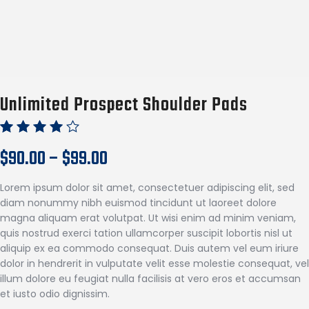
Unlimited Prospect Shoulder Pads
Vurdert
1
$
90.00
–
$
99.00
4.00
av
5
basert
Lorem ipsum dolor sit amet, consectetuer adipiscing elit, sed
på
diam nonummy nibh euismod tincidunt ut laoreet dolore
kundev
magna aliquam erat volutpat. Ut wisi enim ad minim veniam,
urderin
g
quis nostrud exerci tation ullamcorper suscipit lobortis nisl ut
aliquip ex ea commodo consequat. Duis autem vel eum iriure
dolor in hendrerit in vulputate velit esse molestie consequat, vel
illum dolore eu feugiat nulla facilisis at vero eros et accumsan
et iusto odio dignissim.