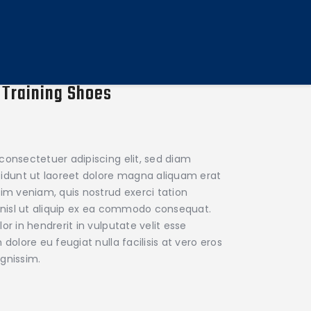
 Training Shoes
consectetuer adipiscing elit, sed diam
dunt ut laoreet dolore magna aliquam erat
nim veniam, quis nostrud exerci tation
s nisl ut aliquip ex ea commodo consequat.
or in hendrerit in vulputate velit esse
dolore eu feugiat nulla facilisis at vero eros
gnissim.