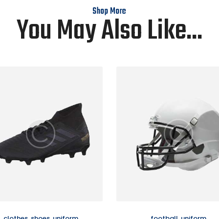
Shop More
You May Also Like...
clothes
,
shoes
,
uniform
football
,
uniform