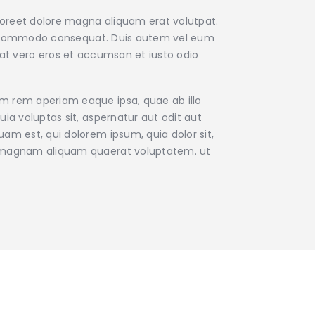
aoreet dolore magna aliquam erat volutpat.
x ea commodo consequat. Duis autem vel eum
is at vero eros et accumsan et iusto odio
am rem aperiam eaque ipsa, quae ab illo
ia voluptas sit, aspernatur aut odit aut
am est, qui dolorem ipsum, quia dolor sit,
re magnam aliquam quaerat voluptatem. ut