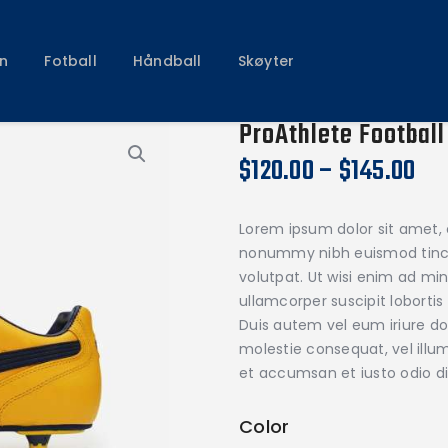
Klubben
Fotball
n
Fotball
Håndball
Skøyter
Håndball
Skøyter
ProAthlete Football
$
120.00
–
$
145.00
Lorem ipsum dolor sit amet, 
nonummy nibh euismod tinci
volutpat. Ut wisi enim ad mi
ullamcorper suscipit loborti
Duis autem vel eum iriure dol
molestie consequat, vel illum 
et accumsan et iusto odio di
Color