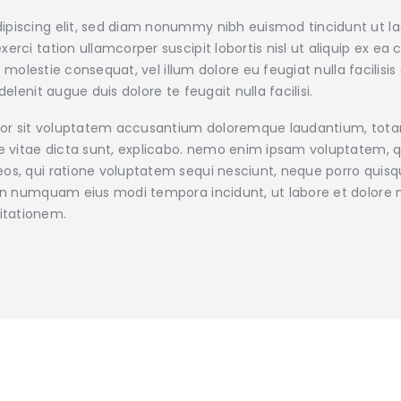
ipiscing elit, sed diam nonummy nibh euismod tincidunt ut l
xerci tation ullamcorper suscipit lobortis nisl ut aliquip e
sse molestie consequat, vel illum dolore eu feugiat nulla facilis
elenit augue duis dolore te feugait nulla facilisi.
error sit voluptatem accusantium doloremque laudantium, tot
ae vitae dicta sunt, explicabo. nemo enim ipsam voluptatem, qu
os, qui ratione voluptatem sequi nesciunt, neque porro quisqu
a non numquam eius modi tempora incidunt, ut labore et dolo
itationem.