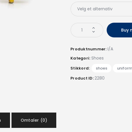
Buy 
I/A
Produktnummer:
Shoes
Kategori:
Stikkord:
shoes
,
unifor
2280
Product ID:
n
Omtaler (0)