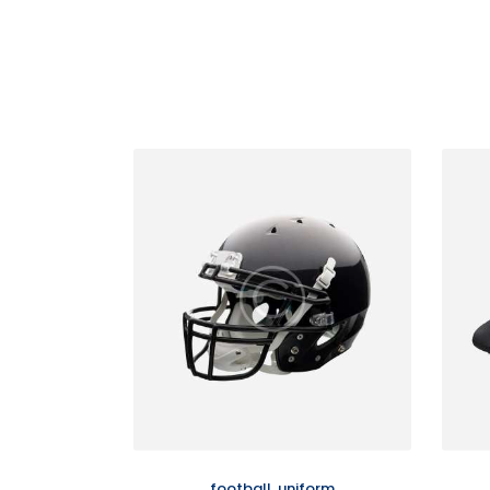
football
,
uniform