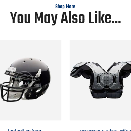
Shop More
You May Also Like...
football
,
uniform
accessory
,
clothes
,
unifo