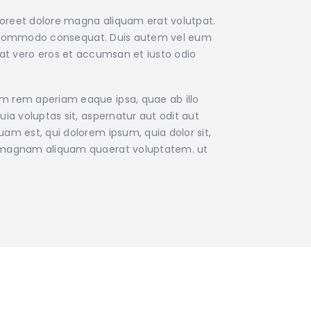
aoreet dolore magna aliquam erat volutpat.
x ea commodo consequat. Duis autem vel eum
is at vero eros et accumsan et iusto odio
am rem aperiam eaque ipsa, quae ab illo
ia voluptas sit, aspernatur aut odit aut
am est, qui dolorem ipsum, quia dolor sit,
re magnam aliquam quaerat voluptatem. ut