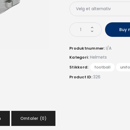
Buy 
I/A
Produktnummer:
Helmets
Kategori:
Stikkord:
football
,
unif
326
Product ID:
n
Omtaler (0)