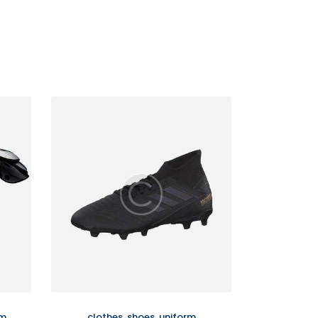
rm
clothes
,
shoes
,
uniform