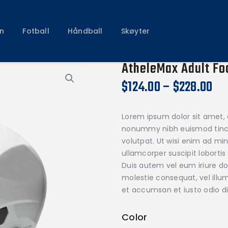
Klubben
Fotball
n
Fotball
Håndball
Skøyter
Håndball
Skøyter
AtheleMax Adult Fo
$
124.00
–
$
228.00
Lorem ipsum dolor sit amet, 
nonummy nibh euismod tinci
volutpat. Ut wisi enim ad mi
ullamcorper suscipit loborti
Duis autem vel eum iriure dol
molestie consequat, vel illum 
et accumsan et iusto odio di
Color