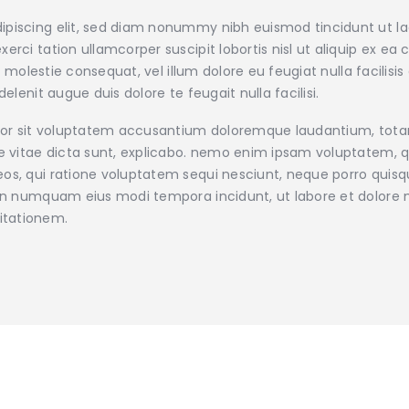
ipiscing elit, sed diam nonummy nibh euismod tincidunt ut l
xerci tation ullamcorper suscipit lobortis nisl ut aliquip e
sse molestie consequat, vel illum dolore eu feugiat nulla facilis
elenit augue duis dolore te feugait nulla facilisi.
error sit voluptatem accusantium doloremque laudantium, tot
ae vitae dicta sunt, explicabo. nemo enim ipsam voluptatem, qu
os, qui ratione voluptatem sequi nesciunt, neque porro quisqu
a non numquam eius modi tempora incidunt, ut labore et dolo
itationem.