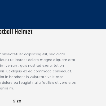
otball Helmet
consectetuer adipiscing elit, sed diam
dunt ut laoreet dolore magna aliquam erat
nim veniam, quis nostrud exerci tation
s nisl ut aliquip ex ea commodo consequat.
or in hendrerit in vulputate velit esse
dolore eu feugiat nulla facilisis at vero eros
gnissim.
Size