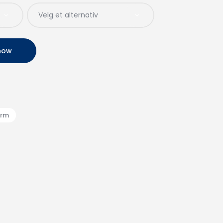
now
orm