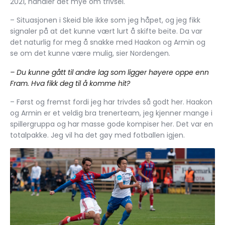
2021, handler det mye om trivsel.
– Situasjonen i Skeid ble ikke som jeg håpet, og jeg fikk
signaler på at det kunne vært lurt å skifte beite. Da var
det naturlig for meg å snakke med Haakon og Armin og
se om det kunne være mulig, sier Nordengen.
– Du kunne gått til andre lag som ligger høyere oppe enn
Fram. Hva fikk deg til å komme hit?
– Først og fremst fordi jeg har trivdes så godt her. Haakon
og Armin er et veldig bra trenerteam, jeg kjenner mange i
spillergruppa og har masse gode kompiser her. Det var en
totalpakke. Jeg vil ha det gøy med fotballen igjen.