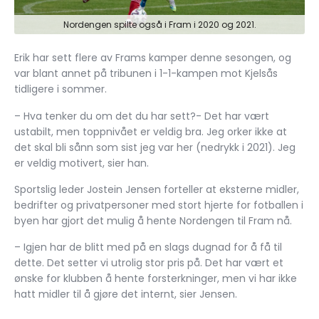
Nordengen spilte også i Fram i 2020 og 2021.
Erik har sett flere av Frams kamper denne sesongen, og
var blant annet på tribunen i 1-1-kampen mot Kjelsås
tidligere i sommer.
– Hva tenker du om det du har sett?- Det har vært
ustabilt, men toppnivået er veldig bra. Jeg orker ikke at
det skal bli sånn som sist jeg var her (nedrykk i 2021). Jeg
er veldig motivert, sier han.
Sportslig leder Jostein Jensen forteller at eksterne midler,
bedrifter og privatpersoner med stort hjerte for fotballen i
byen har gjort det mulig å hente Nordengen til Fram nå.
– Igjen har de blitt med på en slags dugnad for å få til
dette. Det setter vi utrolig stor pris på. Det har vært et
ønske for klubben å hente forsterkninger, men vi har ikke
hatt midler til å gjøre det internt, sier Jensen.