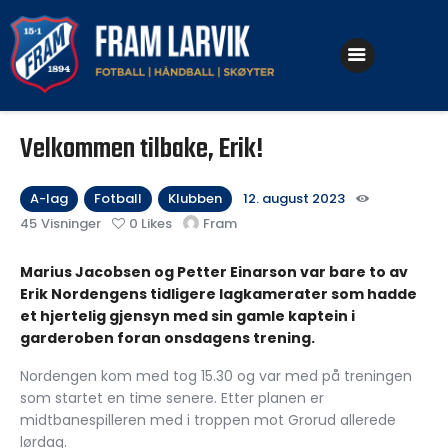
Klubben
Velkommen tilbake, Erik!
Fotball
Håndball
A-lag
Fotball
Klubben
12. august 2023
45
Visninger
0
Likes
Fram
Skøyter
Marius Jacobsen og Petter Einarson var bare to av
Erik Nordengens tidligere lagkamerater som hadde
et hjertelig gjensyn med sin gamle kaptein i
garderoben foran onsdagens trening.
Nordengen kom med tog 15.30 og var med på treningen
som startet en time senere. Etter planen er
midtbanespilleren med i troppen mot Grorud allerede
lørdag.