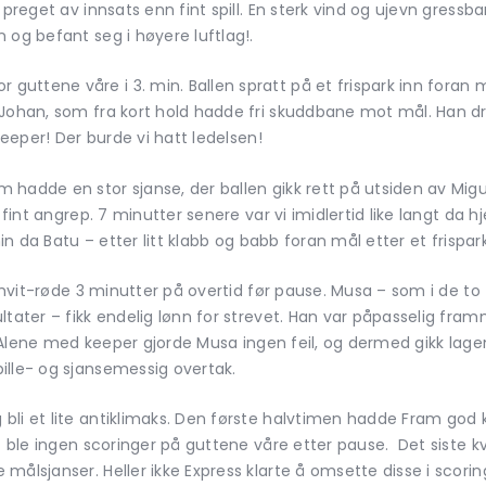
preget av innsats enn fint spill. En sterk vind og ujevn gressba
 og befant seg i høyere luftlag!.
uttene våre i 3. min. Ballen spratt på et frispark inn foran 
 Johan, som fra kort hold hadde fri skuddbane mot mål. Han dr
keeper! Der burde vi hatt ledelsen!
 hadde en stor sjanse, der ballen gikk rett på utsiden av Mig
t fint angrep. 7 minutter senere var vi imidlertid like langt da
min da Batu – etter litt klabb og babb foran mål etter et frispark
en hvit-røde 3 minutter på overtid før pause. Musa – som i de 
ltater – fikk endelig lønn for strevet. Han var påpasselig fr
n. Alene med keeper gjorde Musa ingen feil, og dermed gikk lagen
ille- og sjansemessig overtak.
li et lite antiklimaks. Den første halvtimen hadde Fram god k
et ble ingen scoringer på guttene våre etter pause. Det siste
ålsjanser. Heller ikke Express klarte å omsette disse i scorin