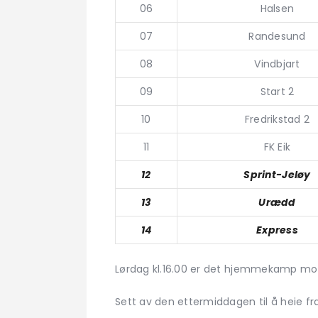
06
Halsen
07
Randesund
08
Vindbjart
09
Start 2
10
Fredrikstad 2
11
FK Eik
12
Sprint-Jeløy
13
Urædd
14
Express
Lørdag kl.16.00 er det hjemmekamp mot 
Sett av den ettermiddagen til å heie f