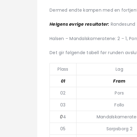
Dermed endte kampen med en fortjent 3 
Helgens øvrige resultater:
Randesund – 
Halsen – Mandalskameratene: 2 – 1, Pors 
Det gir følgende tabell før runden avsl
Plass
Lag
01
Fram
02
Pors
03
Follo
0
4
Mandalskamerate
05
Sarpsborg 2