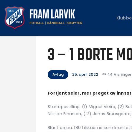
Klubbe
3 – 1 BORTE M
A-lag
25. april 2022
44
Visninger
Fortjent seier, mer preget av innsats
Startoppstilling: (1) Miguel Vieira, (2)
Nilssen Einarson, (17) Jonas Bruusgaard
Blant de ca. 180 tilskuerne som kranset