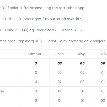
– 1 seier til frammane – og fortsatt tabelltopp.
FK Eik: 1 – 0 (Scoringen 2 minutter på overtid !)
– Follo: 2 – 3 (!) og Fredrikstad 2 – Urædd: 2 – 2.
uttes med Sarpsborg 08 2 – Sprint-Jeløy mandag og Vindbjart – 
Kamper
Seire
Uavgj.
Tap
3
03
00
00
3
02
00
01
3
02
00
01
ne
3
01
01
01
2
01
01
00