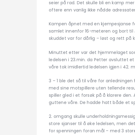
seier på rad. Det skulle bli en kamp mer 
oftere enn vanlig ikke nådde adressaten
Kampen åpnet med en kjempesjanse for g
samlet innenfor 16-meteren og bort til
skuddet var for dårlig – løst og rett på 
Minuttet etter var det hjemmelaget som
ledelsen i 23.min. da Petter avsluttet e
våre tok imidlertid ledelsen igjen i 42. 
3 – 1 ble det så til våre for anledning
med sine motspillere uten tellende resu
spiller gled i et forsøk på å klarere de
guttene våre. De hadde hatt både et sp
2. omgang skulle underholdningsmessig b
store sjanser til å øke ledelsen, men d
for spenningen foran mål – med 3 store m