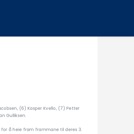
acobsen, (6) Kasper Kvello, (7) Petter
an Gulliksen.
k for å heie fram frammane til deres 3.