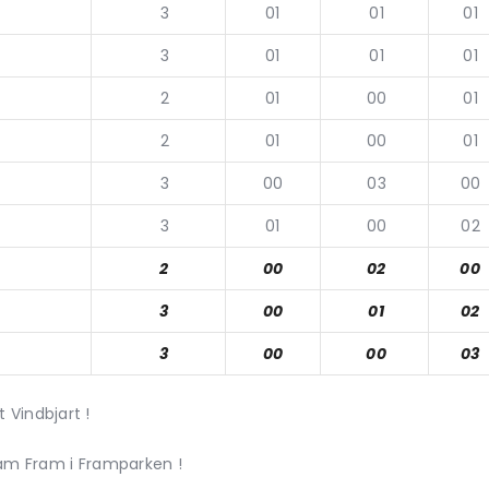
3
01
01
01
3
01
01
01
2
01
00
01
2
01
00
01
3
00
03
00
3
01
00
02
2
00
02
00
3
00
01
02
3
00
00
03
Vindbjart !
ram Fram i Framparken !