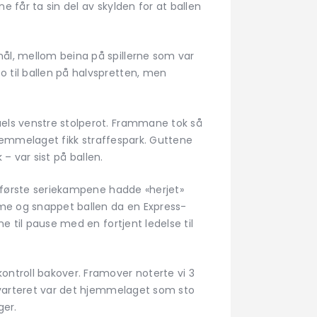
ne får ta sin del av skylden for at ballen
mål, mellom beina på spillerne som var
o til ballen på halvspretten, men
uels venstre stolperot. Frammane tok så
 hjemmelaget fikk straffespark. Guttene
 – var sist på ballen.
to første seriekampene hadde «herjet»
amme og snappet ballen da en Express-
e til pause med en fortjent ledelse til
ontroll bakover. Framover noterte vi 3
 kvarteret var det hjemmelaget som sto
ger.