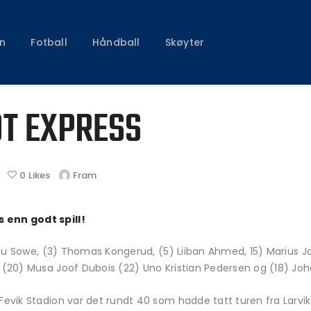
Klubben
Fotball
n
Fotball
Håndball
Skøyter
Håndball
Skøyter
OT EXPRESS
0
Likes
Fram
 enn godt spill!
 Batu Sowe, (3) Thomas Kongerud, (5) Liiban Ahmed, 15) Marius J
, (20) Musa Joof Dubois (22) Uno Kristian Pedersen og (18) Joh
 Fevik Stadion var det rundt 40 som hadde tatt turen fra Larvi