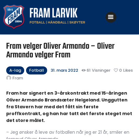
Klubben
Fotball
Fram velger Oliver Armando – Oliver
Håndball
Armando velger Fram
Skøyter
A-lag
Fotball
31. mars 2022
61
Visninger
0
Likes
Fram
Fram har signert en 3-årskontrakt med 15-åringen
Oliver Armando Brandsæter Helgeland. Unggutten
fra Stavern har med det fått sin første
proffkontrakt, og han har tatt det første steget mot
det store målet.
– Jeg ønsker å leve av fotballen når jeg er 21 år, smiler en
fornøyd Oliver Armando.