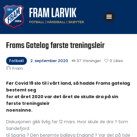
Klubben
Fotball
Frams Gatelag første treningsleir
Håndball
Skøyter
Fotball
2. september 2020
37
Visninger
0
Likes
Fram
Før Covid 19 slo til i vårt land, så hadde Frams gatelag
bestemt seg
for at året 2020 var det året de skulle dra på sin
første treningsleir
noensinne.
Diskusjonen gikk livlig før 12 mars. Hvor skule de dra ? Som
Sandefjord
til Spania ? Den berømte balløya England ? Var det på tide