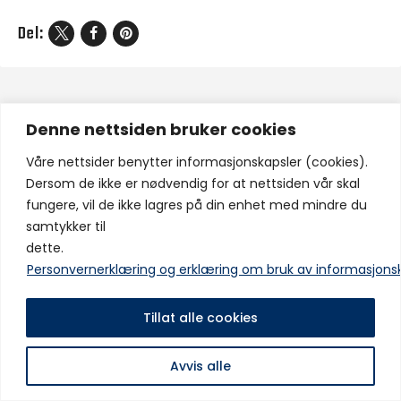
Del:
Denne nettsiden bruker cookies
Forrige innlegg
Neste innlegg
0 – 1 HJEMME MOT VARD
To nye spennende spillere
Våre nettsider benytter informasjonskapsler (cookies).
Dersom de ikke er nødvendig for at nettsiden vår skal
fungere, vil de ikke lagres på din enhet med mindre du
Copyright © IF Fram 2025 Alle rettigheter er reservert
samtykker til
dette.
Personvernerklæring og erklæring om bruk av informasjons
Tillat alle cookies
Avvis alle