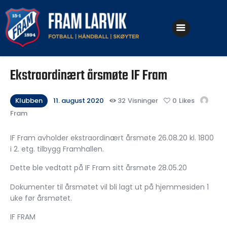
Klubben
Ekstraordinært årsmøte IF Fram
Fotball
Håndball
Klubben
11. august 2020
32
Visninger
0
Likes
Fram
Skøyter
IF Fram avholder ekstraordinært årsmøte 26.08.20 kl. 1800
i 2. etg. tilbygg Framhallen.
Dette ble vedtatt på IF Fram sitt årsmøte 28.05.20
Dokumenter til årsmøtet vil bli lagt ut på hjemmesiden 1
uke før årsmøtet.
IF FRAM