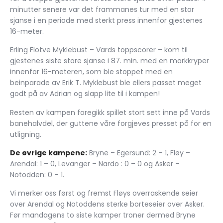
minutter senere var det frammanes tur med en stor
sjanse i en periode med sterkt press innenfor gjestenes
16-meter.
Erling Flotve Myklebust – Vards toppscorer – kom til
gjestenes siste store sjanse i 87. min. med en markkryper
innenfor 16-meteren, som ble stoppet med en
beinparade av Erik T. Myklebust ble ellers passet meget
godt på av Adrian og slapp lite til i kampen!
Resten av kampen foregikk spillet stort sett inne på Vards
banehalvdel, der guttene våre forgjeves presset på for en
utligning.
De øvrige kampene:
Bryne – Egersund: 2 – 1, Fløy –
Arendal: 1 – 0, Levanger – Nardo : 0 – 0 og Asker –
Notodden: 0 – 1.
Vi merker oss først og fremst Fløys overraskende seier
over Arendal og Notoddens sterke borteseier over Asker.
Før mandagens to siste kamper troner dermed Bryne