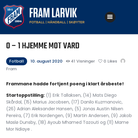
Klubben
0 – 1 HJEMME MOT VARD
Fotball
Håndball
Fotball
10. august 2020
41
Visninger
0
Likes
Fram
Skøyter
Frammane hadde fortjent poeng i klart årsbeste!
Startoppstilling:
(1) Erik Tallaksen, (14) Mats Diego
Skårdal, (15) Marius Jacobsen, (17) Danilo Kuzmanovic,
(26) Adrian Aleksander Hansen, (5) Jonas Austin Nilsen
Pereira, (7) Erik Nordengen, (9) Martin Andersen, (9) Jakob
Maslø Dunsby, (18) Ayoub Mhamed Tazouti og (11) Mame
Mor Ndiaye .