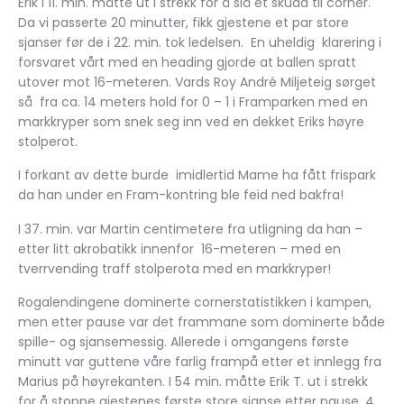
Erik i 11. min. måtte ut i strekk for å slå et skudd til corner.
Da vi passerte 20 minutter, fikk gjestene et par store
sjanser før de i 22. min. tok ledelsen. En uheldig klarering i
forsvaret vårt med en heading gjorde at ballen spratt
utover mot 16-meteren. Vards Roy André Miljeteig sørget
så fra ca. 14 meters hold for 0 – 1 i Framparken med en
markkryper som snek seg inn ved en dekket Eriks høyre
stolperot.
I forkant av dette burde imidlertid Mame ha fått frispark
da han under en Fram-kontring ble feid ned bakfra!
I 37. min. var Martin centimetere fra utligning da han –
etter litt akrobatikk innenfor 16-meteren – med en
tverrvending traff stolperota med en markkryper!
Rogalendingene dominerte cornerstatistikken i kampen,
men etter pause var det frammane som dominerte både
spille- og sjansemessig. Allerede i omgangens første
minutt var guttene våre farlig frampå etter et innlegg fra
Marius på høyrekanten. I 54 min. måtte Erik T. ut i strekk
for å stoppe gjestenes første store sjanse etter pause. 4