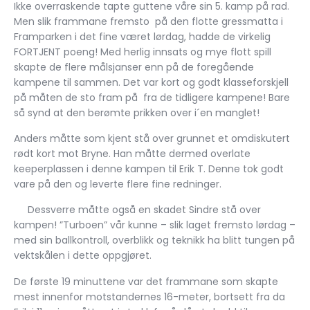
Ikke overraskende tapte guttene våre sin 5. kamp på rad.
Men slik frammane fremsto på den flotte gressmatta i
Framparken i det fine været lørdag, hadde de virkelig
FORTJENT poeng! Med herlig innsats og mye flott spill
skapte de flere målsjanser enn på de foregående
kampene til sammen. Det var kort og godt klasseforskjell
på måten de sto fram på fra de tidligere kampene! Bare
så synd at den berømte prikken over i´en manglet!
Anders måtte som kjent stå over grunnet et omdiskutert
rødt kort mot Bryne. Han måtte dermed overlate
keeperplassen i denne kampen til Erik T. Denne tok godt
vare på den og leverte flere fine redninger.
Dessverre måtte også en skadet Sindre stå over
kampen! ”Turboen” vår kunne – slik laget fremsto lørdag –
med sin ballkontroll, overblikk og teknikk ha blitt tungen på
vektskålen i dette oppgjøret.
De første 19 minuttene var det frammane som skapte
mest innenfor motstandernes 16-meter, bortsett fra da