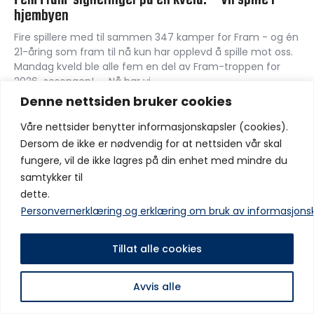
hjembyen
Fire spillere med til sammen 347 kamper for Fram - og én
21-åring som fram til nå kun har opplevd å spille mot oss.
Mandag kveld ble alle fem en del av Fram-troppen for
2026-sesongen! – Nå har vi…
Denne nettsiden bruker cookies
Våre nettsider benytter informasjonskapsler (cookies).
Copyright © IF Fram 2025 Alle rettigheter er reservert
Dersom de ikke er nødvendig for at nettsiden vår skal
fungere, vil de ikke lagres på din enhet med mindre du
samtykker til
dette.
Personvernerklæring og erklæring om bruk av informasjons
Tillat alle cookies
Avvis alle