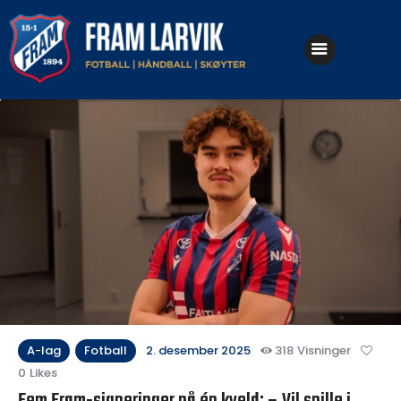
Klubben
Fotball
Håndball
Skøyter
A-lag
Fotball
2. desember 2025
318
Visninger
0
Likes
Fem Fram-signeringer på én kveld: – Vil spille i