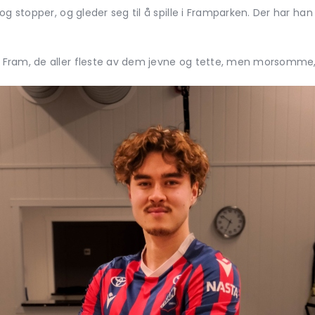
og stopper, og gleder seg til å spille i Framparken. Der har h
Fram, de aller fleste av dem jevne og tette, men morsomme,