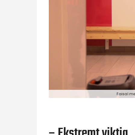
Faisal me
– Ekstremt viktig