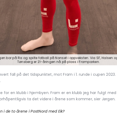
gen bor på Ra og spilte fotball på Nanset i oppveksten. Via SF, Halsen og
Tønsberg er 21-åringen nå på plass i Framparken.
vert fall på det tidspunktet, mot Fram i 1. runde i cupen 2023
n.
ille for en klubb i hjembyen. Fram er en klubb jeg har fulgt med
forhåpentligvis ta det videre i årene som kommer, sier Jørgen.
 i de to årene i PostNord med Eik?