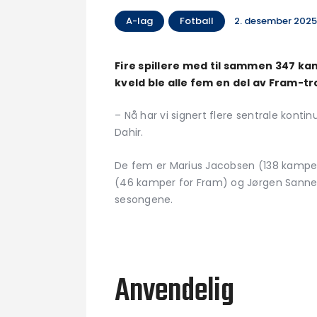
A-lag
Fotball
2. desember 202
Fire spillere med til sammen 347 ka
kveld ble alle fem en del av Fram-
– Nå har vi signert flere sentrale kontin
Dahir.
De fem er Marius Jacobsen (138 kamper
(46 kamper for Fram) og Jørgen Sannes 
sesongene.
Anvendelig