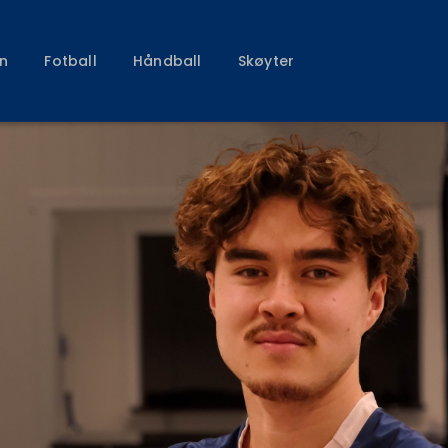
Klubben
Fotball
n
Fotball
Håndball
Skøyter
Håndball
Skøyter