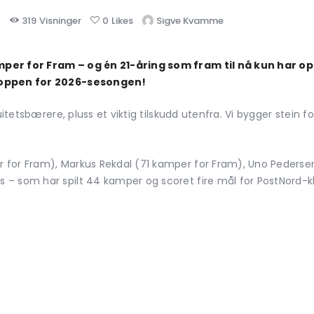
5
319
Visninger
0
Likes
Sigve Kvamme
mper for Fram – og én 21-åring som fram til nå kun har o
troppen for 2026-sesongen!
uitetsbærere, pluss et viktig tilskudd utenfra. Vi bygger stein fo
 for Fram), Markus Rekdal (71 kamper for Fram), Uno Pederse
– som har spilt 44 kamper og scoret fire mål for PostNord-kl