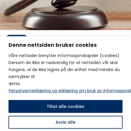
Klubben
9. mars 2025
99
Visninger
0
Likes
Denne nettsiden bruker cookies
Årsmøtepapirer 2025
Våre nettsider benytter informasjonskapsler (cookies).
Mandag 16. mars klokken 18.00 avholdes det årsmøte i IF
Dersom de ikke er nødvendig for at nettsiden vår skal
Fram for 2025. Årsmøtet finner sted i andre etasje
fungere, vil de ikke lagres på din enhet med mindre du
Framhallen. Vedlagt ligger årsmøte-papirene:
samtykker til
Årsberetning 2025Last ned Budsjett 2026 vs Regnskap
2025 TOTALT og ALLE AVDELINGERLast ned
dette.
02.1_Årsoppgjør_2025_IF_Fram (1)Last ned
Personvernerklæring og erklæring om bruk av informasjons
01._Uavhengig_revisors_beretning_2025_Idrettsforeninge
n_Fram (1)Last…
Tillat alle cookies
Avvis alle
Copyright © IF Fram 2025 Alle rettigheter er reservert