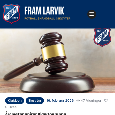
Klubben
Fotball
Håndball
Skøyter
Klubben
Skøyter
16. februar 2026
47
Visninger
0
Likes