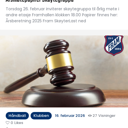
Årsmøtepapirer Skøytegruppa
Torsdag 26. februar inviterer skøytegruppa til årlig møte i
andre etasje Framhallen klokken 18.00 Papirer finnes her:
Årsberetning 2025 Fram SkøyterLast ned
Håndball
Klubben
16. februar 2026
27
Visninger
0
Likes