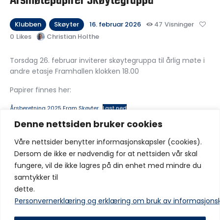
Årsmøtepapirer Skøytegruppa
Klubben
Skøyter
16. februar 2026
47
Visninger
0
Likes
Christian Holthe
Torsdag 26. februar inviterer skøytegruppa til årlig møte i
andre etasje Framhallen klokken 18.00
Papirer finnes her:
Årsberetning 2025 Fram Skøyter
Last ned
Denne nettsiden bruker cookies
Del:
Våre nettsider benytter informasjonskapsler (cookies).
Dersom de ikke er nødvendig for at nettsiden vår skal
fungere, vil de ikke lagres på din enhet med mindre du
samtykker til
dette.
Forrige innlegg
Neste innlegg
Årsmøtepapirer
Sigurd (19) valgte Fram: –
Personvernerklæring og erklæring om bruk av informasjons
Håndballgruppen
Akkurat sånne typer man vil