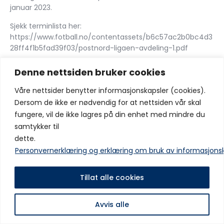
januar 2023.
Sjekk terminlista her:
https://www.fotball.no/contentassets/b6c57ac2b0bc4d3
28ff4f1b5fad39f03/postnord-ligaen-avdeling-1.pdf
Denne nettsiden bruker cookies
Del:
Våre nettsider benytter informasjonskapsler (cookies).
Dersom de ikke er nødvendig for at nettsiden vår skal
fungere, vil de ikke lagres på din enhet med mindre du
samtykker til
Forrige innlegg
Neste innlegg
dette.
Sesongkortsalget er i gang
ÅRSMØTER IF FRAM
Personvernerklæring og erklæring om bruk av informasjons
Copyright © IF Fram 2025 Alle rettigheter er reservert
Tillat alle cookies
Avvis alle