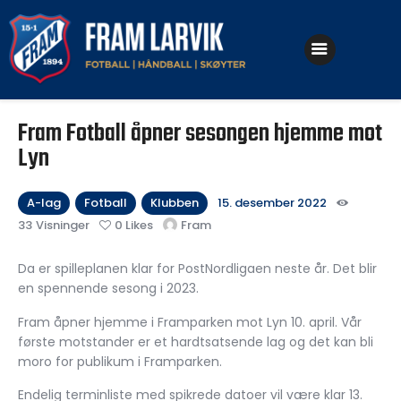
Klubben
Fram Fotball åpner sesongen hjemme mot
Fotball
Lyn
Håndball
A-lag
Fotball
Klubben
15. desember 2022
Skøyter
33
Visninger
0
Likes
Fram
Da er spilleplanen klar for PostNordligaen neste år. Det blir
en spennende sesong i 2023.
Fram åpner hjemme i Framparken mot Lyn 10. april. Vår
første motstander er et hardtsatsende lag og det kan bli
moro for publikum i Framparken.
Endelig terminliste med spikrede datoer vil være klar 13.