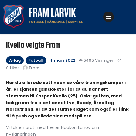
Klubben
Kvello valgte Fram
Fotball
Håndball
A-lag
Fotball
4. mars 2022
5405
Visninger
0
Likes
Fram
Skøyter
Har du allerede sett noen av våre treningskamper i
år, er sjansen ganske stor for at du har hørt
stemmen til Kasper Kvello (25). Oslo-gutten, med
bakgrunn fra blant annet Lyn, Ready, Årvoll og
Nordstrand, er av det sultne slaget som også er flink
til å push og veilede sine medspillere.
Vi tok en prat med trener Haakon Lunov om
nysigneringen.