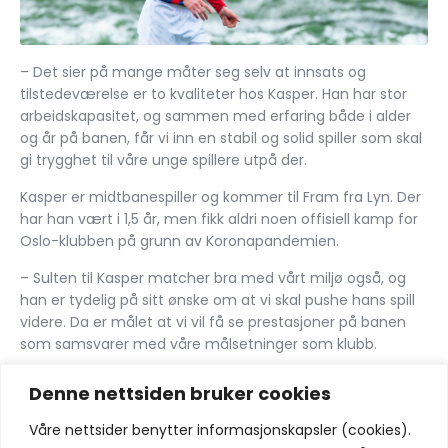
– Det sier på mange måter seg selv at innsats og
tilstedeværelse er to kvaliteter hos Kasper. Han har stor
arbeidskapasitet, og sammen med erfaring både i alder
og år på banen, får vi inn en stabil og solid spiller som skal
gi trygghet til våre unge spillere utpå der.
Kasper er midtbanespiller og kommer til Fram fra Lyn. Der
har han vært i 1,5 år, men fikk aldri noen offisiell kamp for
Oslo-klubben på grunn av Koronapandemien.
– Sulten til Kasper matcher bra med vårt miljø også, og
han er tydelig på sitt ønske om at vi skal pushe hans spill
videre. Da er målet at vi vil få se prestasjoner på banen
som samsvarer med våre målsetninger som klubb.
Vi ønsker Kasper velkommen til Fram og Larvik!
Denne nettsiden bruker cookies
Våre nettsider benytter informasjonskapsler (cookies).
Del: