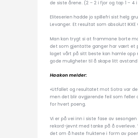
de siste årene. (2 – 2 i fjor og tap 1 – 4 i
Eliteserien hadde jo spillefri sist hel
Levanger. Et resultat som absolutt IKKE
Man kan trygt si at frammane borte mo
det som gjentatte ganger har vært et p
laget vårt på sitt beste kan hamle opp 
gode muligheter til å skape litt avstan
Haakon melder:
«Utfallet og resultatet mot Sotra var d
men det blir avgjørende feil som feller 
for hvert poeng.
Vi er på vei inn i siste fase av sesongen
rekord-jevnt med tanke på å overleve. V
det om å høste fruktene i form av poen