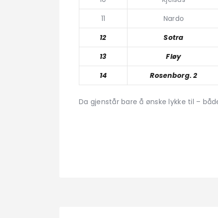
11
Nardo
12
Sotra
13
Fløy
14
Rosenborg. 2
Da gjenstår bare å ønske lykke til – b
Leiv Har