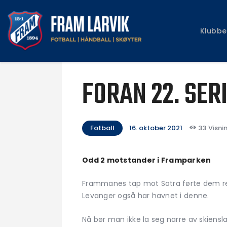
Klubbe
FORAN 22. SER
Fotball
16. oktober 2021
33
Visni
Odd 2 motstander i Framparken
Frammanes tap mot Sotra førte dem ret
Levanger også har havnet i denne.
Nå bør man ikke la seg narre av skiensl