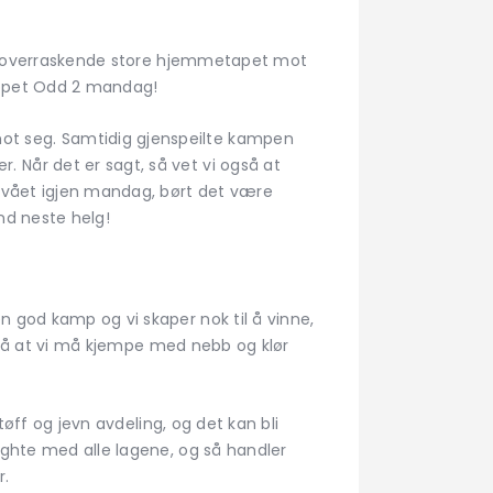
 det overraskende store hjemmetapet mot
toppet Odd 2 mandag!
ot seg. Samtidig gjenspeilte kampen
 Når det er sagt, så vet vi også at
nivået igjen mandag, børt det være
nd neste helg!
n god kamp og vi skaper nok til å vinne,
et nå at vi må kjempe med nebb og klør
tøff og jevn avdeling, og det kan bli
ighte med alle lagene, og så handler
r.