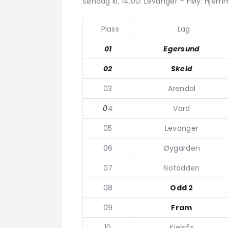
Søndag kl. 14.00: Levanger – Fløy: Hjem
Plass
Lag
01
Egersund
02
Skeid
03
Arendal
0
4
Vard
05
Levanger
06
Øygarden
07
Notodden
08
Odd 2
09
Fram
10
Kjelsås