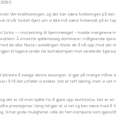
 2019!)
g grunnet VM-kvalifiseringen, og det kan være forklaringen på
 var til vår fordel! Gjett om vi ikke må være forberedt på et 
t Sotra – i motsetning til hjemmelaget – hadde marginene m
roblem: Å omsette spillemessig dominans i målgivende sjanser.
med de aller fleste i avdelingen. Klarer de å nå opp mod det 
d igjen til lagene under før bortekampen mot serieleder Egersu
et bitreste å svelge denne sesongen. Vi gjør på mange måter e
oss i å få det utfallet vi ønsker. Det er tøff læring, men vi v
 og det er nå man spiller for å gjøre opp sluttstatus. Det er en 
åre prestasjoner i lang tid gjør at vi vet og kan være med å f
g. Vi har gode muligheter i alle de fem kampene som gjenstå