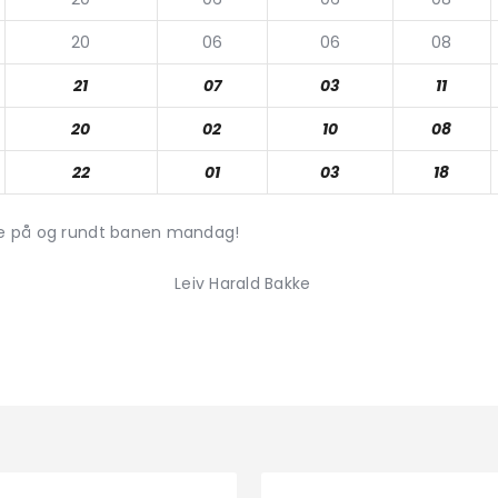
20
06
06
08
21
07
03
11
20
02
10
08
22
01
03
18
åde på og rundt banen mandag!
ald Bakke