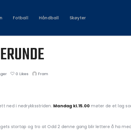
Klubben
Fotball
n
Fotball
Håndball
Skøyter
Håndball
Skøyter
IERUNDE
nger
0
Likes
Fram
t ned i nedrykksstriden.
Mandag kl.15.00
møter de et lag s
agets stortap og tro at Odd 2 denne gang blir lettere å ha me