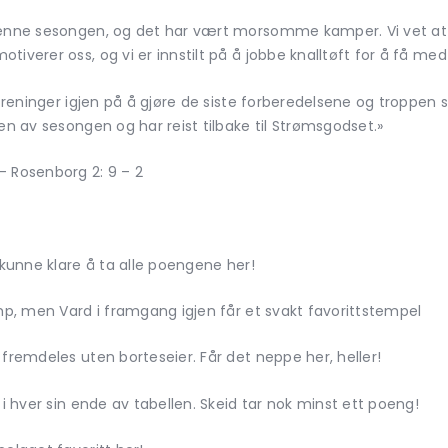
denne sesongen, og det har vært morsomme kamper. Vi vet at 
tiverer oss, og vi er innstilt på å jobbe knalltøft for å få me
 treninger igjen på å gjøre de siste forberedelsene og troppen 
ten av sesongen og har reist tilbake til Strømsgodset.»
 – Rosenborg 2: 9 – 2
 kunne klare å ta alle poengene her!
amp, men Vard i framgang igjen får et svakt favorittstempel
 fremdeles uten borteseier. Får det neppe her, heller!
 i hver sin ende av tabellen. Skeid tar nok minst ett poeng!