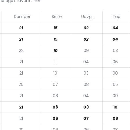
melaget favoritt her!
Kamper
Seire
Uavgj.
Tap
21
15
02
04
21
15
02
04
22
10
09
03
21
11
04
06
21
10
03
08
20
07
08
05
21
08
04
09
21
08
03
10
21
06
07
08
20
06
06
08