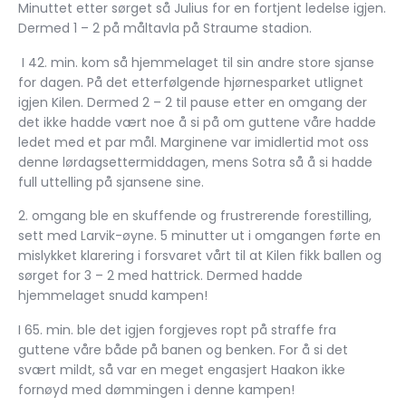
Minuttet etter sørget så Julius for en fortjent ledelse igjen.
Dermed 1 – 2 på måltavla på Straume stadion.
I 42. min. kom så hjemmelaget til sin andre store sjanse
for dagen. På det etterfølgende hjørnesparket utlignet
igjen Kilen. Dermed 2 – 2 til pause etter en omgang der
det ikke hadde vært noe å si på om guttene våre hadde
ledet med et par mål. Marginene var imidlertid mot oss
denne lørdagsettermiddagen, mens Sotra så å si hadde
full uttelling på sjansene sine.
2. omgang ble en skuffende og frustrerende forestilling,
sett med Larvik-øyne. 5 minutter ut i omgangen førte en
mislykket klarering i forsvaret vårt til at Kilen fikk ballen og
sørget for 3 – 2 med hattrick. Dermed hadde
hjemmelaget snudd kampen!
I 65. min. ble det igjen forgjeves ropt på straffe fra
guttene våre både på banen og benken. For å si det
svært mildt, så var en meget engasjert Haakon ikke
fornøyd med dømmingen i denne kampen!