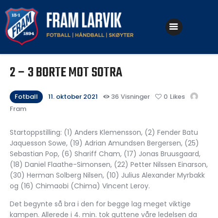
Klubben
2 – 3 BORTE MOT SOTRA
Fotball
Håndball
Fotball
11. oktober 2021
36
Visninger
0
Likes
Fram
Skøyter
Startoppstilling: (1) Anders Klemensson, (2) Fender Batu
Jaquesson Sowe, (19) Adrian Amundsen Bergersen, (25)
Sebastian Pop, (6) Shariff Cham, (17) Jonas Bruusgaard,
(18) Daniel Flaathe-Simonsen, (22) Petter Nilssen Einarson,
(30) Herman Solberg Nilsen, (10) Julius Alexander Myrbakk
og (16) Chimaobi (Chima) Vincent Leroy.
Det begynte så bra i den for begge lag meget viktige
kampen. Allerede i 4. min. tok guttene våre ledelsen da