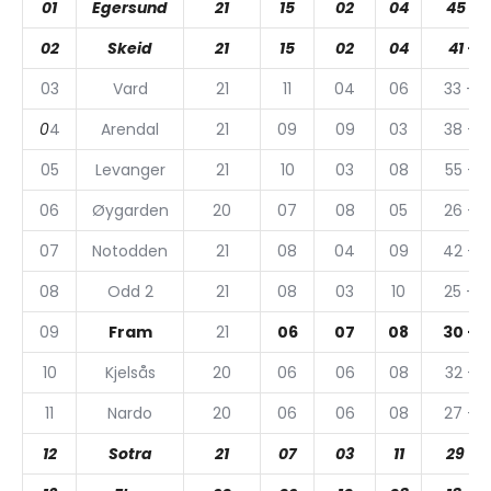
01
Egersund
21
15
02
04
45 – 2
02
Skeid
21
15
02
04
41 – 1
03
Vard
21
11
04
06
33 – 
0
4
Arendal
21
09
09
03
38 – 
05
Levanger
21
10
03
08
55 – 3
06
Øygarden
20
07
08
05
26 – 
07
Notodden
21
08
04
09
42 – 
08
Odd 2
21
08
03
10
25 – 
09
Fram
21
06
07
08
30 – 
10
Kjelsås
20
06
06
08
32 – 3
11
Nardo
20
06
06
08
27 – 
12
Sotra
21
07
03
11
29 – 4