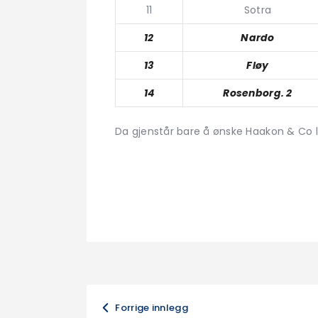
11
Sotra
12
Nardo
13
Fløy
14
Rosenborg. 2
Da gjenstår bare å ønske Haakon & Co ly
Leiv Har
Forrige innlegg