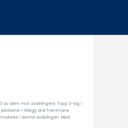
 3 av dem mot avdelingens Topp 3-lag i
 plassene! I tillegg skal frammane
rraskelse i denne avdelingen. Med