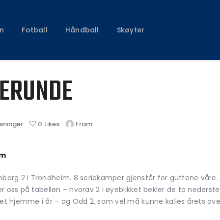
Klubben
Fotball
n
Fotball
Håndball
Skøyter
Håndball
Skøyter
IERUNDE
sninger
0
Likes
Fram
im
org 2 i Trondheim. 8 seriekamper gjenstår for guttene våre.
r oss på tabellen – hvorav 2 i øyeblikket bekler de to nederste
t hjemme i år – og Odd 2, som vel må kunne kalles årets ove