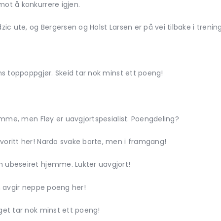
mot å konkurrere igjen.
 ute, og Bergersen og Holst Larsen er på vei tilbake i trening
ens toppoppgjør. Skeid tar nok minst ett poeng!
hjemme, men Fløy er uavgjortspesialist. Poengdeling?
voritt her! Nardo svake borte, men i framgang!
n ubeseiret hjemme. Lukter uavgjort!
en avgir neppe poeng her!
aget tar nok minst ett poeng!