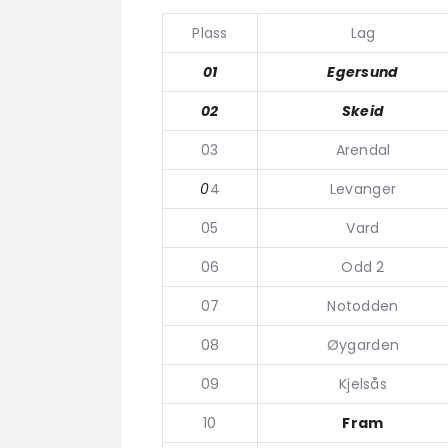
Plass
Lag
01
Egersund
02
Skeid
03
Arendal
0
4
Levanger
05
Vard
06
Odd 2
07
Notodden
08
Øygarden
09
Kjelsås
10
Fram