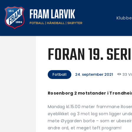
Klubbe
FORAN 19. SER
Fotball
24. september 2021
33
Vi
Rosenborg 2 motstander i Trondhe
Mandag kl.15.00 møter frammane Rosenb
øyeblikket og 3 mot lag som ligger unde
møte Øygarden borte – som er ubeseire
andre ord, et meget tøft program!