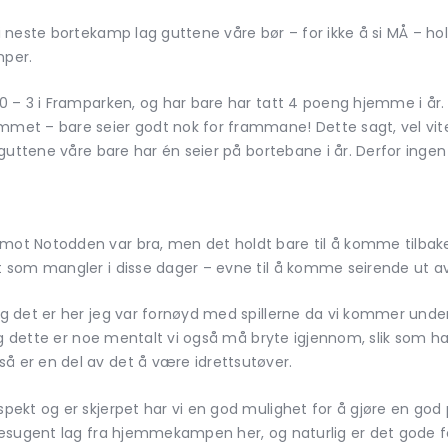
te bortekamp lag guttene våre bør – for ikke å si MÅ – hold
mper.
0 – 3 i Framparken, og har bare har tatt 4 poeng hjemme i å
met – bare seier godt nok for frammane! Dette sagt, vel vi
uttene våre bare har én seier på bortebane i år. Derfor ingen g
 Notodden var bra, men det holdt bare til å komme tilbake ti
 som mangler i disse dager – evne til å komme seirende ut av
 det er her jeg var fornøyd med spillerne da vi kommer under.
og dette er noe mentalt vi også må bryte igjennom, slik som h
er en del av det å være idrettsutøver.
ekt og er skjerpet har vi en god mulighet for å gjøre en god
esugent lag fra hjemmekampen her, og naturlig er det gode fot