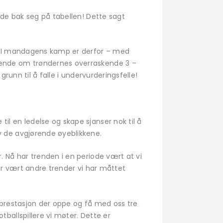
e bak seg på tabellen! Dette sagt
r. I mandagens kamp er derfor – med
tende om trøndernes overraskende 3 –
runn til å falle i undervurderingsfelle!
l en ledelse og skape sjanser nok til å
 de avgjørende øyeblikkene.
 Nå har trenden i en periode vært at vi
ar vært andre trender vi har måttet
 prestasjon der oppe og få med oss tre
ballspillere vi møter. Dette er