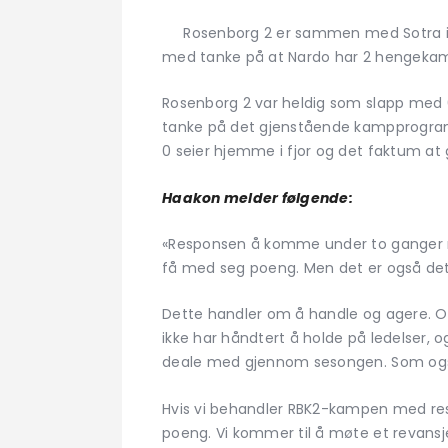
Rosenborg 2 er sammen med Sotra i nes
med tanke på at Nardo har 2 hengeka
Rosenborg 2 var heldig som slapp med 
tanke på det gjenstående kampprogram
0 seier hjemme i fjor og det faktum at g
Haakon melder følgende:
«Responsen å komme under to ganger mot
få med seg poeng. Men det er også det
Dette handler om å handle og agere. Og
ikke har håndtert å holde på ledelser, 
deale med gjennom sesongen. Som også 
Hvis vi behandler RBK2-kampen med resp
poeng. Vi kommer til å møte et revansj