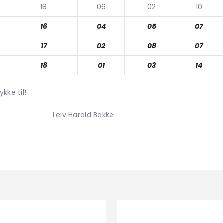
18
06
02
10
16
04
05
07
17
02
08
07
18
01
03
14
kke til!
ald Bakke