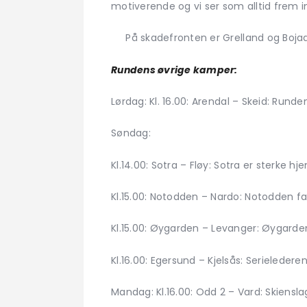
motiverende og vi ser som alltid frem i
På skadefronten er Grelland og Bojadzic
Rundens øvrige kamper:
Lørdag: Kl. 16.00: Arendal – Skeid: Rund
Søndag:
Kl.14.00: Sotra – Fløy: Sotra er sterke 
Kl.15.00: Notodden – Nardo: Notodden fa
Kl.15.00: Øygarden – Levanger: Øygarde
Kl.16.00: Egersund – Kjelsås: Serieleder
Mandag: Kl.16.00: Odd 2 – Vard: Skiensl