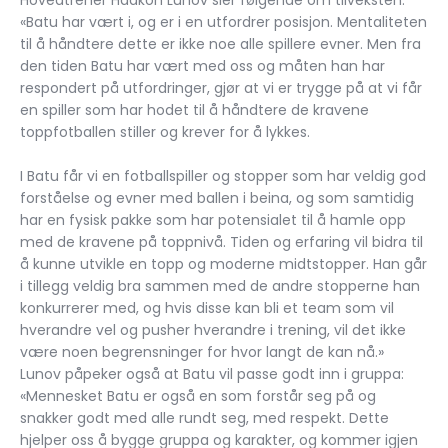
«Batu har vært i, og er i en utfordrer posisjon. Mentaliteten
til å håndtere dette er ikke noe alle spillere evner. Men fra
den tiden Batu har vært med oss og måten han har
respondert på utfordringer, gjør at vi er trygge på at vi får
en spiller som har hodet til å håndtere de kravene
toppfotballen stiller og krever for å lykkes.
I Batu får vi en fotballspiller og stopper som har veldig god
forståelse og evner med ballen i beina, og som samtidig
har en fysisk pakke som har potensialet til å hamle opp
med de kravene på toppnivå. Tiden og erfaring vil bidra til
å kunne utvikle en topp og moderne midtstopper. Han går
i tillegg veldig bra sammen med de andre stopperne han
konkurrerer med, og hvis disse kan bli et team som vil
hverandre vel og pusher hverandre i trening, vil det ikke
være noen begrensninger for hvor langt de kan nå.»
Lunov påpeker også at Batu vil passe godt inn i gruppa:
«Mennesket Batu er også en som forstår seg på og
snakker godt med alle rundt seg, med respekt. Dette
hjelper oss å bygge gruppa og karakter, og kommer igjen