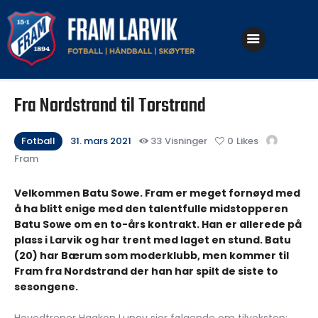
Klubben
Fra Nordstrand til Torstrand
Fotball
Håndball
Fotball
31. mars 2021
33
Visninger
0
Likes
Fram
Skøyter
Velkommen Batu Sowe. Fram er meget fornøyd med
å ha blitt enige med den talentfulle midstopperen
Batu Sowe om en to-års kontrakt. Han er allerede på
plass i Larvik og har trent med laget en stund. Batu
(20) har Bærum som moderklubb, men kommer til
Fram fra Nordstrand der han har spilt de siste to
sesongene.
Hovedtrener Haakon Lunov sier følgende om tilveksten: