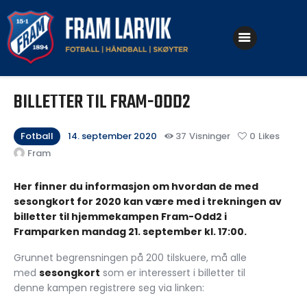
Klubben
BILLETTER TIL FRAM-ODD2
Fotball
Håndball
Fotball
14. september 2020
37
Visninger
0
Likes
Fram
Skøyter
Her finner du informasjon om hvordan de med
sesongkort for 2020 kan være med i trekningen av
billetter til hjemmekampen Fram-Odd2 i
Framparken mandag 21. september kl. 17:00.
Grunnet begrensningen på 200 tilskuere, må alle
med
sesongkort
som er interessert i billetter til
denne kampen registrere seg via linken: