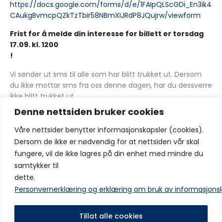
https://docs.google.com/forms/d/e/1FAIpQLScGDi_En3ik4
CAukgBvmcpQZkTzTbir58NBmXIJRdP8JQujrw/viewform
Frist for å melde din interesse for billett er torsdag
17.09. kl. 1200
!
Vi sender ut sms til alle som har blitt trukket ut. Dersom
du ikke mottar sms fra oss denne dagen, har du dessverre
ikke blitt trukket ut.
Denne nettsiden bruker cookies
Del:
Våre nettsider benytter informasjonskapsler (cookies).
Dersom de ikke er nødvendig for at nettsiden vår skal
fungere, vil de ikke lagres på din enhet med mindre du
samtykker til
dette.
Forrige innlegg
Neste innlegg
2 – 4 MOT LEVANGER BORTE
Informasjon til spillere, lag
Personvernerklæring og erklæring om bruk av informasjons
og foresatte/besøkende i
Framhallen.
Tillat alle cookies