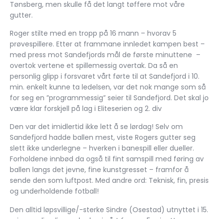
Tønsberg, men skulle få det langt tøffere mot våre
gutter.
Roger stilte med en tropp på 16 mann – hvorav 5
prøvespillere. Etter at frammane innledet kampen best –
med press mot Sandefjords mål de første minuttene –
overtok vertene et spillemessig overtak. Da så en
personlig glipp i forsvaret vårt førte til at Sandefjord i 10.
min. enkelt kunne ta ledelsen, var det nok mange som så
for seg en ”programmessig” seier til Sandefjord. Det skal jo
være klar forskjell på lag i Eliteserien og 2. div
Den var det imidlertid ikke lett å se lørdag! Selv om
Sandefjord hadde ballen mest, viste Rogers gutter seg
slett ikke underlegne – hverken i banespill eller dueller.
Forholdene innbød da også til fint samspill med føring av
ballen langs det jevne, fine kunstgresset – framfor å
sende den som luftpost. Med andre ord: Teknisk, fin, presis
og underholdende fotball!
Den alltid løpsvillige/-sterke Sindre (Osestad) utnyttet i 15.