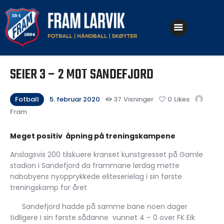
Klubben
SEIER 3 – 2 MOT SANDEFJORD
Fotball
Håndball
Fotball
5. februar 2020
37
Visninger
0
Likes
Fram
Skøyter
Meget positiv åpning på treningskampene
Anslagsvis 200 tilskuere kranset kunstgresset på Gamle
stadion i Sandefjord da frammane lørdag møtte
nabobyens nyopprykkede eliteserielag i sin første
treningskamp for året
Sandefjord hadde på samme bane noen dager
tidligere i sin første sådanne vunnet 4 – 0 over FK Eik