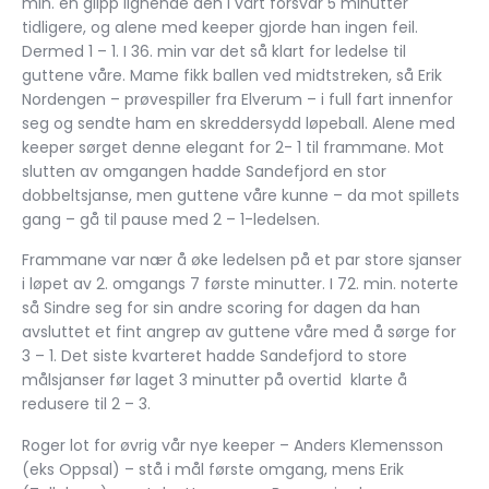
min. en glipp lignende den i vårt forsvar 5 minutter
tidligere, og alene med keeper gjorde han ingen feil.
Dermed 1 – 1. I 36. min var det så klart for ledelse til
guttene våre. Mame fikk ballen ved midtstreken, så Erik
Nordengen – prøvespiller fra Elverum – i full fart innenfor
seg og sendte ham en skreddersydd løpeball. Alene med
keeper sørget denne elegant for 2- 1 til frammane. Mot
slutten av omgangen hadde Sandefjord en stor
dobbeltsjanse, men guttene våre kunne – da mot spillets
gang – gå til pause med 2 – 1-ledelsen.
Frammane var nær å øke ledelsen på et par store sjanser
i løpet av 2. omgangs 7 første minutter. I 72. min. noterte
så Sindre seg for sin andre scoring for dagen da han
avsluttet et fint angrep av guttene våre med å sørge for
3 – 1. Det siste kvarteret hadde Sandefjord to store
målsjanser før laget 3 minutter på overtid klarte å
redusere til 2 – 3.
Roger lot for øvrig vår nye keeper – Anders Klemensson
(eks Oppsal) – stå i mål første omgang, mens Erik