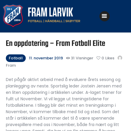
Klubben
En oppdatering – Fram Fotball Elite
Fotball
Håndball
Fotball
11. november 2019
31
Visninger
0
Likes
Fram
Skøyter
Det pågår aktivt arbeid med å evaluere årets sesong og
planlegging av neste. Sportslig leder Jostein Jensen med
en liten oppdatering i artikkelen under. A-laget trener for
fullt ut November. Vi vil legge ut treningstidene for
fotballøktene. I tillegg blir det minst en treningskamp i
November, vi kommer tilbake med tid og sted. Som det
står i artikkelen så kommer det til å være spennende
prøvespillere med oss i November, både fra nært og litt
lenger unna. Samti…dig har vi en fin stamme å bygge