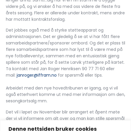
videre på, og vi ønsker å ha med oss videre de fleste fra
årets sesong. Flere er allerede under kontrakt, mens andre
har mottatt kontraktsforslag.
Det jobbes også med å styrke støtteapparat og
administrasjonen. Det er gledelig å se at vi har fått flere
samarbeidspartnere/sponsorer ombord. Og det er plass til
flere samarbeidspartnere som har lyst til å være med på
nye fotballeventyr, sammen med en entusiastisk gjeng
spillere som står på, for å sette Larvik ytterligere på kartet.
Ta kontakt med Jan Roger Henriksen 90 77 71 60 eller
mail:
janroger@iffram.no
for spørsmål eller tips.
Arbeidet med den nye hovedtribunen er igang, og vi vil
også etterhvert komme ut med mer informasjon om den,
sesongkortsalg mm.
Det vil i løpet av November blir arrangert et åpent møte
der vi vil informere om alt over og man kan stille spørsmål
til sport, administrasjon, arrangement mm.
Denne nettsiden bruker cookies