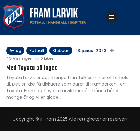
Klubben
Fotball
A-lag
Fotball
Klubben
13. januar 2023
45
Visninger
0
Likes
Håndball
Med Toyota på laget
Skøyter
Toyota Larvik er det mange framfolk som har et forhold
til. Det er ikke få tilskuere som durer til Framparken i en
Toyota. Fram og Toyota Larvik har gått hånd i hånd i
mange år og vi er glade…
Copyright © IF Fram 2025 Alle rettigheter er reservert