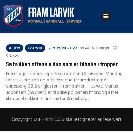
Klubben
Fotball
A-lag
Fotball
7. august 2022
40
Visninger
0
Likes
Håndball
Se hvilken offensiv duo som er tilbake i troppen
Skøyter
Fram jager videre i opprykkskampen i 3. divisjon. Mandag
får tilskuerne se en offensiv duo i framdrakta når
Sarpsborg 08 2 er gjester i Framparken. TILBAKE: Marius
Jacobsen (midten) er tilbake på banen mandag etter
skadeavbrekket. Fram møter Sarpsborg…
Copyright © IF Fram 2025 Alle rettigheter er reservert