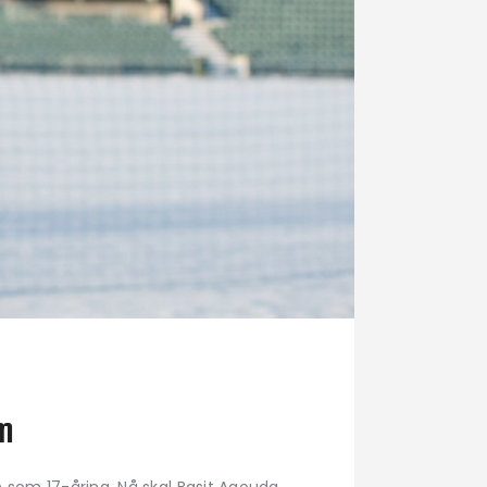
am
n som 17-åring. Nå skal Basit Agouda