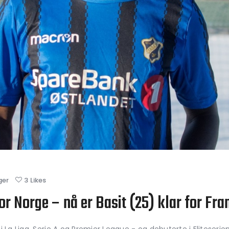
ger
3
Likes
r Norge – nå er Basit (25) klar for Fr
 La Liga, Serie A og Premier League - og debuterte i Eliteserie