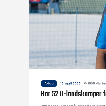
A-lag
16. april 2025
1505
Visnin
Har 52 U-landskamper fo
Han har spilt mot nåværende stjerner i