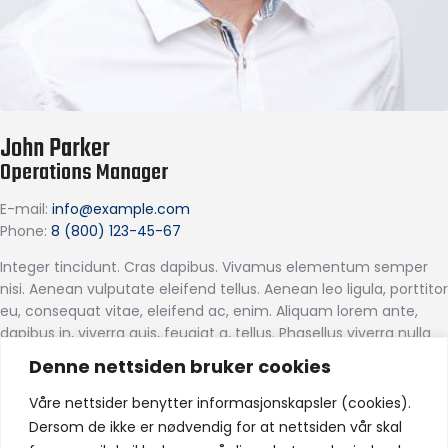
John Parker
Operations Manager
E-mail:
info@example.com
Phone:
8 (800) 123-45-67
Integer tincidunt. Cras dapibus. Vivamus elementum semper
nisi. Aenean vulputate eleifend tellus. Aenean leo ligula, porttitor
eu, consequat vitae, eleifend ac, enim. Aliquam lorem ante,
dapibus in, viverra quis, feugiat a, tellus. Phasellus viverra nulla
ut metus varius laoreet. Nam ornare pellentesque tortor, nec
Denne nettsiden bruker cookies
euismod sem euismod vel.
Våre nettsider benytter informasjonskapsler (cookies).
Cras placerat pulvinar libero quis pellentesque. Duis lorem nibh,
Dersom de ikke er nødvendig for at nettsiden vår skal
commodo sed consectetur ut, auctor vitae metus. Proin sed