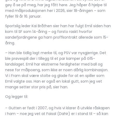
gøy å se på meg, har jeg fått høre. Jeg håper å hjelpe til
med målproduksjonen her i 2026, sier 18-åringen – som
fyller 19 år 16. januar.
Sportslig leder Kai Bråthen sier han har fulgt Emil siden han
kom til SF som 14-åring – og forsto raskt hvorfor
sandefjordingene ga ham proffkontrakt allerede som 15-
åring.
– Han ble tidlig lagt merke til, og PSV var nysgjerrige. Det
ble prøvespill der i tillegg til et par kamper på G15-
landslaget. Emil har ekstreme ferdigheter med ball og
nese for målpoeng, som ikke er noen dårlig kombinasjon.
Vi i Fram skal være stolte og glade for at en spiller som
Emil valgte oss. Han er også en lokal gutt, som jeg vet
mange setter stor pris på, sier han.
Og legger til:
– Gutten er født i 2007, og hvis vi klarer å utvikle råskapen
i ham – noe jeg vet at Faisal (Dahir) er i stand til – så kan