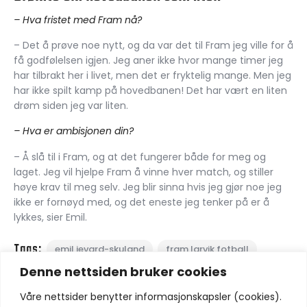
– Hva fristet med Fram nå?
– Det å prøve noe nytt, og da var det til Fram jeg ville for å
få godfølelsen igjen. Jeg aner ikke hvor mange timer jeg
har tilbrakt her i livet, men det er fryktelig mange. Men jeg
har ikke spilt kamp på hovedbanen! Det har vært en liten
drøm siden jeg var liten.
– Hva er ambisjonen din?
– Å slå til i Fram, og at det fungerer både for meg og
laget. Jeg vil hjelpe Fram å vinne hver match, og stiller
høye krav til meg selv. Jeg blir sinna hvis jeg gjør noe jeg
ikke er fornøyd med, og det eneste jeg tenker på er å
lykkes, sier Emil.
Tags:
emil jevard-skuland
fram larvik fotball
Denne nettsiden bruker cookies
norsk tipping ligaen
Våre nettsider benytter informasjonskapsler (cookies).
Del: