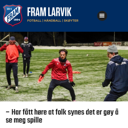
Klubben
Fotball
Håndball
Skøyter
– Har fått høre at folk synes det er gøy å
se meg spille