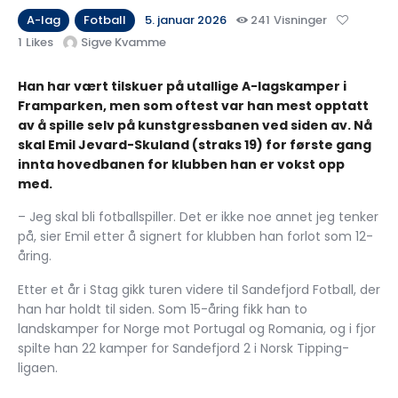
A-lag
Fotball
5. januar 2026
241
Visninger
1
Likes
Sigve Kvamme
Han har vært tilskuer på utallige A-lagskamper i
Framparken, men som oftest var han mest opptatt
av å spille selv på kunstgressbanen ved siden av. Nå
skal Emil Jevard-Skuland (straks 19) for første gang
innta hovedbanen for klubben han er vokst opp
med.
– Jeg skal bli fotballspiller. Det er ikke noe annet jeg tenker
på, sier Emil etter å signert for klubben han forlot som 12-
åring.
Etter et år i Stag gikk turen videre til Sandefjord Fotball, der
han har holdt til siden. Som 15-åring fikk han to
landskamper for Norge mot Portugal og Romania, og i fjor
spilte han 22 kamper for Sandefjord 2 i Norsk Tipping-
ligaen.