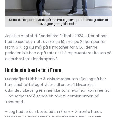
Dette bildet postet Joris på sin Instagram-profil lørdag, etter at
overgangen gikk i boks.
Joris ble hentet til Sandefjord Fotball i 2024, etter at han
hadde scoret smått uvirkelige 52 mål på 22 kamper for
Fram G14 og sju mål på ti matcher for G16. I denne
perioden ble han også tatt ut til å representere Litauen på
aldersbestemt landslagsnivå.
Hadde sin beste tid i Fram
I Sandefjord fikk han 3. divisjonsdebuten i fjor, og nå har
han altså tatt steget videre til en profftilværelse i
utlandet. Likevel glemmer ikke Joris hvor han kommer fra
– og sørger for å sende en takk til gamleklubben på
Torstrand.
– Jeg hadde den beste tiden i Fram – vi trente hardt,