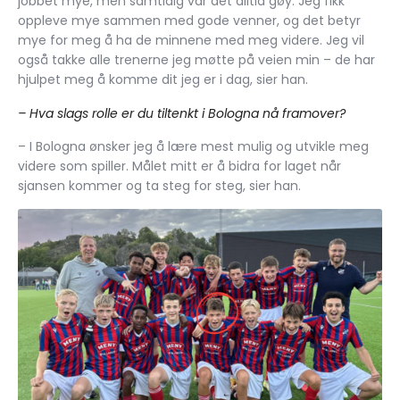
jobbet mye, men samtidig var det alltid gøy. Jeg fikk
oppleve mye sammen med gode venner, og det betyr
mye for meg å ha de minnene med meg videre. Jeg vil
også takke alle trenerne jeg møtte på veien min – de har
hjulpet meg å komme dit jeg er i dag, sier han.
– Hva slags rolle er du tiltenkt i Bologna nå framover?
– I Bologna ønsker jeg å lære mest mulig og utvikle meg
videre som spiller. Målet mitt er å bidra for laget når
sjansen kommer og ta steg for steg, sier han.