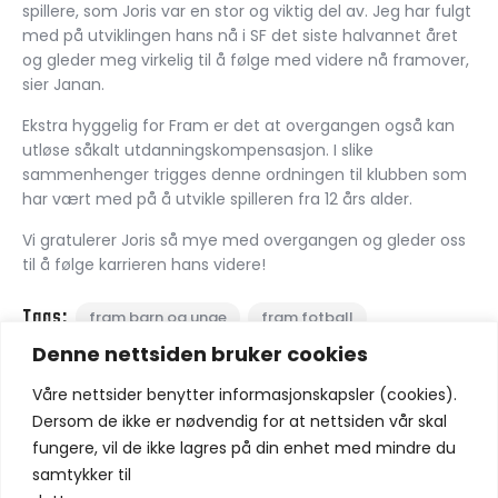
spillere, som Joris var en stor og viktig del av. Jeg har fulgt
med på utviklingen hans nå i SF det siste halvannet året
og gleder meg virkelig til å følge med videre nå framover,
sier Janan.
Ekstra hyggelig for Fram er det at overgangen også kan
utløse såkalt utdanningskompensasjon. I slike
sammenhenger trigges denne ordningen til klubben som
har vært med på å utvikle spilleren fra 12 års alder.
Vi gratulerer Joris så mye med overgangen og gleder oss
til å følge karrieren hans videre!
Tags:
fram barn og unge
fram fotball
Denne nettsiden bruker cookies
joris petravicius
Våre nettsider benytter informasjonskapsler (cookies).
Del:
Dersom de ikke er nødvendig for at nettsiden vår skal
fungere, vil de ikke lagres på din enhet med mindre du
samtykker til