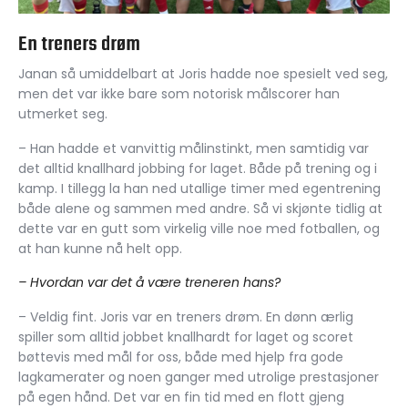
En treners drøm
Janan så umiddelbart at Joris hadde noe spesielt ved seg,
men det var ikke bare som notorisk målscorer han
utmerket seg.
– Han hadde et vanvittig målinstinkt, men samtidig var
det alltid knallhard jobbing for laget. Både på trening og i
kamp. I tillegg la han ned utallige timer med egentrening
både alene og sammen med andre. Så vi skjønte tidlig at
dette var en gutt som virkelig ville noe med fotballen, og
at han kunne nå helt opp.
– Hvordan var det å være treneren hans?
– Veldig fint. Joris var en treners drøm. En dønn ærlig
spiller som alltid jobbet knallhardt for laget og scoret
bøttevis med mål for oss, både med hjelp fra gode
lagkamerater og noen ganger med utrolige prestasjoner
på egen hånd. Det var en fin tid med en flott gjeng