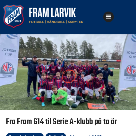
Klubben
Fotball
Håndball
Skøyter
Fra Fram G14 til Serie A-klubb på to år