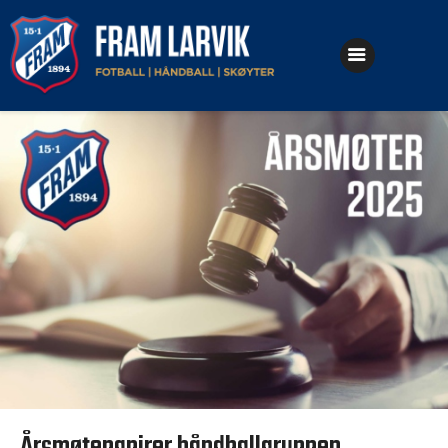
Klubben
Fotball
Håndball
Skøyter
Årsmøtepapirer håndballgruppen