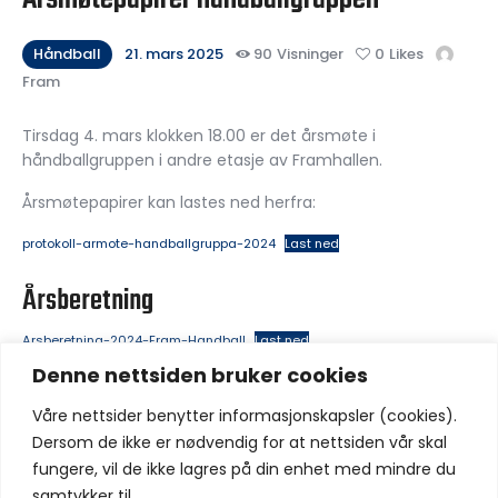
Håndball
21. mars 2025
90
Visninger
0
Likes
Fram
Tirsdag 4. mars klokken 18.00 er det årsmøte i
håndballgruppen i andre etasje av Framhallen.
Årsmøtepapirer kan lastes ned herfra:
protokoll-armote-handballgruppa-2024
Last ned
Årsberetning
Arsberetning-2024-Fram-Handball
Last ned
Denne nettsiden bruker cookies
Del:
Våre nettsider benytter informasjonskapsler (cookies).
Dersom de ikke er nødvendig for at nettsiden vår skal
fungere, vil de ikke lagres på din enhet med mindre du
samtykker til