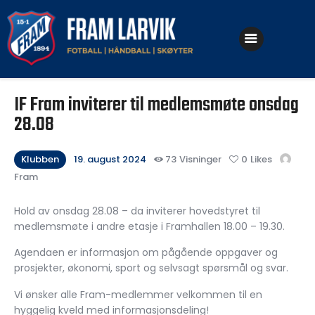
Klubben
IF Fram inviterer til medlemsmøte onsdag
Fotball
28.08
Håndball
Klubben
19. august 2024
73
Visninger
0
Likes
Skøyter
Fram
Hold av onsdag 28.08 – da inviterer hovedstyret til
medlemsmøte i andre etasje i Framhallen 18.00 – 19.30.
Agendaen er informasjon om pågående oppgaver og
prosjekter, økonomi, sport og selvsagt spørsmål og svar.
Vi ønsker alle Fram-medlemmer velkommen til en
hyggelig kveld med informasjonsdeling!