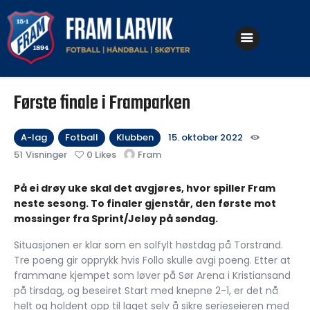
Klubben
Første finale i Framparken
Fotball
Håndball
A-lag
Fotball
Klubben
15. oktober 2022
51
Visninger
0
Likes
Fram
Skøyter
På ei drøy uke skal det avgjøres, hvor spiller Fram
neste sesong. To finaler gjenstår, den første mot
mossinger fra Sprint/Jeløy på søndag.
Situasjonen er klar som en solfylt høstdag på Torstrand.
Tre poeng gir opprykk hvis Follo skulle avgi poeng. Etter at
frammane kjempet som løver på Sør Arena i Kristiansand
på tirsdag, og beseiret Start med knepne 2-1, er det nå
helt og holdent opp til laget selv å sikre serieseieren med