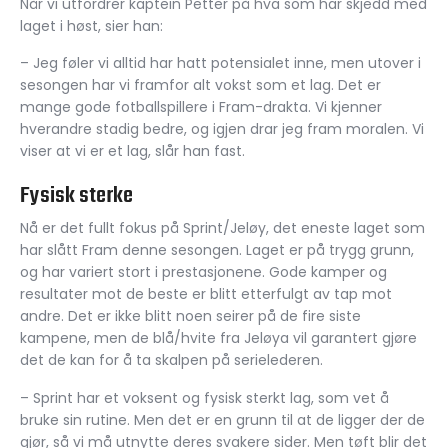
Når vi utfordrer kaptein Petter på hva som har skjedd med
laget i høst, sier han:
– Jeg føler vi alltid har hatt potensialet inne, men utover i
sesongen har vi framfor alt vokst som et lag. Det er
mange gode fotballspillere i Fram-drakta. Vi kjenner
hverandre stadig bedre, og igjen drar jeg fram moralen. Vi
viser at vi er et lag, slår han fast.
Fysisk sterke
Nå er det fullt fokus på Sprint/Jeløy, det eneste laget som
har slått Fram denne sesongen. Laget er på trygg grunn,
og har variert stort i prestasjonene. Gode kamper og
resultater mot de beste er blitt etterfulgt av tap mot
andre. Det er ikke blitt noen seirer på de fire siste
kampene, men de blå/hvite fra Jeløya vil garantert gjøre
det de kan for å ta skalpen på serielederen.
– Sprint har et voksent og fysisk sterkt lag, som vet å
bruke sin rutine. Men det er en grunn til at de ligger der de
gjør, så vi må utnytte deres svakere sider. Men tøft blir det