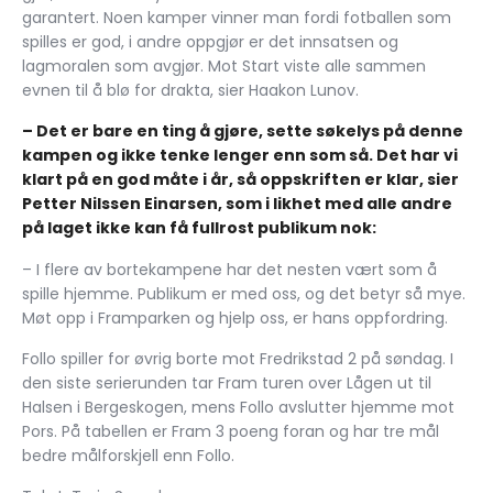
garantert. Noen kamper vinner man fordi fotballen som
spilles er god, i andre oppgjør er det innsatsen og
lagmoralen som avgjør. Mot Start viste alle sammen
evnen til å blø for drakta, sier Haakon Lunov.
– Det er bare en ting å gjøre, sette søkelys på denne
kampen og ikke tenke lenger enn som så. Det har vi
klart på en god måte i år, så oppskriften er klar, sier
Petter Nilssen Einarsen, som i likhet med alle andre
på laget ikke kan få fullrost publikum nok:
– I flere av bortekampene har det nesten vært som å
spille hjemme. Publikum er med oss, og det betyr så mye.
Møt opp i Framparken og hjelp oss, er hans oppfordring.
Follo spiller for øvrig borte mot Fredrikstad 2 på søndag. I
den siste serierunden tar Fram turen over Lågen ut til
Halsen i Bergeskogen, mens Follo avslutter hjemme mot
Pors. På tabellen er Fram 3 poeng foran og har tre mål
bedre målforskjell enn Follo.