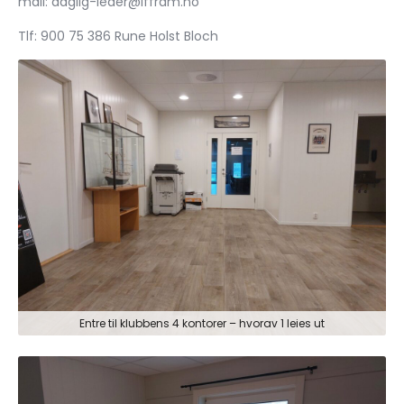
mail: daglig-leder@iffram.no
Tlf: 900 75 386 Rune Holst Bloch
Entre til klubbens 4 kontorer – hvorav 1 leies ut