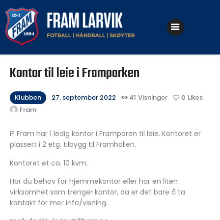
Klubben
Kontor til leie i Framparken
Fotball
Håndball
Klubben
27. september 2022
41
Visninger
0
Likes
Fram
Skøyter
IF Fram har 1 ledig kontor i Framparen til leie. Kontoret er
plassert i 2 etg. tilbygg til Framhallen.
Kontoret et ca. 10 kvm.
Har du behov for hjemmekontor eller har en liten
virksomhet som trenger kontor, da er det bare å ta
kontakt for mer info/visning.