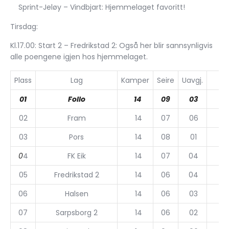
Sprint-Jeløy – Vindbjart: Hjemmelaget favoritt!
Tirsdag:
Kl.17.00: Start 2 – Fredrikstad 2: Også her blir sannsynligvis
alle poengene igjen hos hjemmelaget.
Plass
Lag
Kamper
Seire
Uavgj.
01
Follo
14
09
03
02
Fram
14
07
06
03
Pors
14
08
01
0
4
FK Eik
14
07
04
05
Fredrikstad 2
14
06
04
06
Halsen
14
06
03
07
Sarpsborg 2
14
06
02