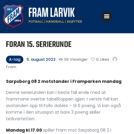
Klubben
FORAN 15. SERIERUNDE
Fotball
Håndball
A-lag
5. august 2022
39
Visninger
0
Likes
Fram
Skøyter
Sarpsborg 08 2 motstander i Framparken mandag
Denne serierunden kan i beste fall ende med at
frammane overtar tabelltoppen igjen. I verste fall kan
avstanden opp til Follo dobles – til 6 poeng. Vi kan også
komme i den situasjon at bare 3 poeng skiller
tetkvartetten.
Mandag kl.17.00
spiller Fram mot Sarpsborg 08 2 i