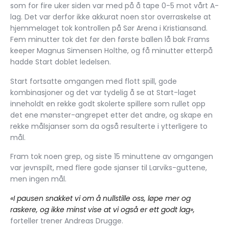
som for fire uker siden var med på å tape 0-5 mot vårt A-
lag. Det var derfor ikke akkurat noen stor overraskelse at
hjemmelaget tok kontrollen på Sør Arena i Kristiansand.
Fem minutter tok det før den første ballen lå bak Frams
keeper Magnus Simensen Holthe, og få minutter etterpå
hadde Start doblet ledelsen.
Start fortsatte omgangen med flott spill, gode
kombinasjoner og det var tydelig å se at Start-laget
inneholdt en rekke godt skolerte spillere som rullet opp
det ene mønster-angrepet etter det andre, og skape en
rekke målsjanser som da også resulterte i ytterligere to
mål.
Fram tok noen grep, og siste 15 minuttene av omgangen
var jevnspilt, med flere gode sjanser til Larviks-guttene,
men ingen mål.
«I pausen snakket vi om å nullstille oss, løpe mer og
raskere, og ikke minst vise at vi også er ett godt lag»,
forteller trener Andreas Drugge.