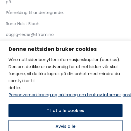
på.
Påmelding til undertegnede:
Rune Holst Bloch
daglig-leder@iffram.no
Tlf: 900 75386
Denne nettsiden bruker cookies
Våre nettsider benytter informasjonskapsler (cookies).
Del:
Dersom de ikke er nødvendig for at nettsiden vår skal
fungere, vil de ikke lagres på din enhet med mindre du
samtykker til
dette.
Forrige innlegg
Neste innlegg
Personvernerklæring og erklæring om bruk av informasjons
FORAN 6. SERIERUNDE
3 – 0 HJEMME MOT
ROSENBORG 2
Tillat alle cookies
Avvis alle
Copyright © IF Fram 2025 Alle rettigheter er reservert