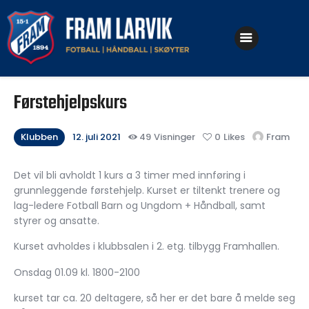
Klubben
Førstehjelpskurs
Fotball
Håndball
Klubben
12. juli 2021
49
Visninger
0
Likes
Fram
Skøyter
Det vil bli avholdt 1 kurs a 3 timer med innføring i
grunnleggende førstehjelp. Kurset er tiltenkt trenere og
lag-ledere Fotball Barn og Ungdom + Håndball, samt
styrer og ansatte.
Kurset avholdes i klubbsalen i 2. etg. tilbygg Framhallen.
Onsdag 01.09 kl. 1800-2100
kurset tar ca. 20 deltagere, så her er det bare å melde seg