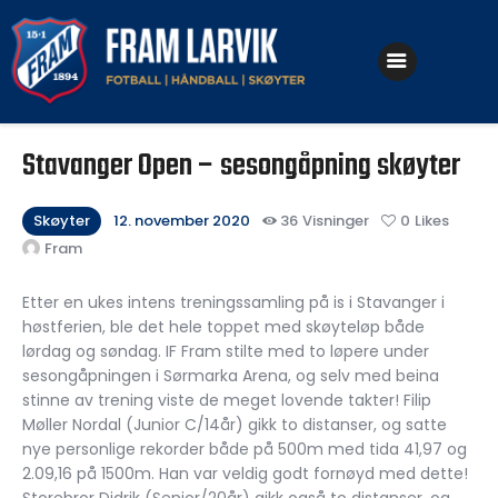
Klubben
Stavanger Open – sesongåpning skøyter
Fotball
Håndball
Skøyter
12. november 2020
36
Visninger
0
Likes
Fram
Skøyter
Etter en ukes intens treningssamling på is i Stavanger i
høstferien, ble det hele toppet med skøyteløp både
lørdag og søndag. IF Fram stilte med to løpere under
sesongåpningen i Sørmarka Arena, og selv med beina
stinne av trening viste de meget lovende takter! Filip
Møller Nordal (Junior C/14år) gikk to distanser, og satte
nye personlige rekorder både på 500m med tida 41,97 og
2.09,16 på 1500m. Han var veldig godt fornøyd med dette!