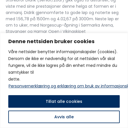
Storebror Didrik (Senior/20år) gikk også to distanser, og
viste med sine prestasjoner denne helga at formen er i
anmarsj. Didrik gjennomførte to gode løp og noterte seg
med 1.56,78 på 1500m og 4.02,67 på 3000m. Neste løp er
om to uker, med Norgescup-åpning i Sørmarka Arena,
Stavanger og Hamar Open i Vikingskipet
Denne nettsiden bruker cookies
På bildet: Filip Møller Nordal. Foto: EF Sportsfoto
Våre nettsider benytter informasjonskapsler (cookies).
Del:
Dersom de ikke er nødvendig for at nettsiden vår skal
fungere, vil de ikke lagres på din enhet med mindre du
samtykker til
dette.
Personvernerklæring og erklæring om bruk av informasjons
Forrige innlegg
Neste innlegg
Haakon Lunov har signert
Julius har signert!
Tillat alle cookies
Copyright © IF Fram 2025 Alle rettigheter er reservert
Avvis alle