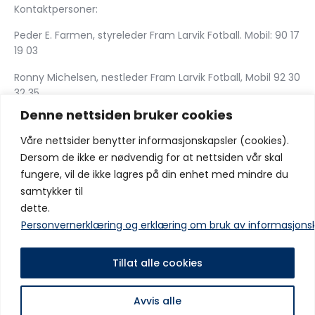
Kontaktpersoner:
Peder E. Farmen, styreleder Fram Larvik Fotball. Mobil: 90 17
19 03
Ronny Michelsen, nestleder Fram Larvik Fotball, Mobil 92 30
32 35
Denne nettsiden bruker cookies
Del:
Våre nettsider benytter informasjonskapsler (cookies).
Dersom de ikke er nødvendig for at nettsiden vår skal
fungere, vil de ikke lagres på din enhet med mindre du
samtykker til
dette.
Forrige innlegg
Neste innlegg
Informasjon til spillere, lag
FORAN 11. SERIERUNDE
Personvernerklæring og erklæring om bruk av informasjons
og foresatte/besøkende i
Framhallen.
Tillat alle cookies
Avvis alle
Copyright © IF Fram 2025 Alle rettigheter er reservert