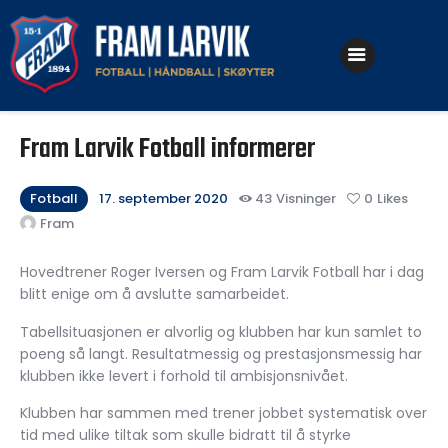
Klubben
Fram Larvik Fotball informerer
Fotball
Håndball
Fotball
17. september 2020
43
Visninger
0
Likes
Fram
Skøyter
Hovedtrener Roger Iversen og Fram Larvik Fotball har i dag
blitt enige om å avslutte samarbeidet.
Tabellsituasjonen er alvorlig og klubben har kun samlet to
poeng så langt. Resultatmessig og prestasjonsmessig har
klubben ikke levert i forhold til ambisjonsnivået.
Klubben har sammen med trener jobbet systematisk over
tid med ulike tiltak som skulle bidratt til å styrke