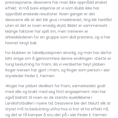
prestasjonene, dessverre har man ikke oppnådd ønsket
effekt. Vi må bare erkjenne at vi som klubb ikke har
oppnådd ønskede resultater. Noen ganger er det
dessverre slik at det blir grus i maskineriet, ting blir fastlåst
uten at det er noen ensidig skyld. Bildet er sammensatt.
Mange faktorer har spilt inn, men treneren er
arbeidslederen for en gruppe som skal prestere, og vi har
havnet langt bak.
For klubben er tabellposisjonen alvorlig, og man har derfor
blitt enige om å gjennomføre denne endringen. «Dette er
tung beslutning for Fram, da vi verdsetter høyt jobben
Roger Iversen har gjort i Fram, og Roger som person.» sier
styreleder Peder E. Farmen.
«Roger har jobbet dedikert for Fram, samarbeidet godt
med alle og brakt med seg flott engasjement. Han har
også bidratt til noen av de største øyeblikkene i
Larviksfotballen i nyere tid. Dessverre ble det tilslutt slik at
styret må ta beslutning utifra hva vi tror vil ha effekt nå,
og det er få kamper å snu det på.» sier Peder E. Farmen