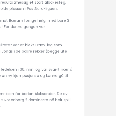
esultatmessig et stort tilbakesteg.
eholde plassen i PostNord-ligaen.
te mot Bærum forrige helg, med bare 3
de! For denne gangen var
sultatet var et blekt Fram-lag som
Jonas i de bakre rekker (begge ute
edelsen i 30. min. og var svært nær å
e en ny kjempesjanse og kunne gå til
nriksen for Adrian Aleksander. De av
t! Rosenborg 2 dominerte nå helt spill
.