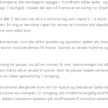
 kampene, ble søndagens oppgjør i Trondheim både spille- og r
Topp 7 sluttspill. I stedet blir det nå framover en kamp for å b
rkt RBK 2: Nei! Det var så å si samme lag som tapte 2 – 4 bor
en. Én ting er det klare tapet! En annen er hvordan det skjed
ne som blåst bort.
amerater, som ble altfor puslete og upresise i spillet sitt. Re
nnenfor motstandernes 16-meter. Savnet av Sindre framme og 
g før pause, var på en corner i 8. min. Hjemmelaget tok så l
rs måtte slå et skudd til corner. Rett før pause hadde verten
r en heller sjansefattig 1. omgang.
n Amundsen Bergersen kom inn for Ayoub og Sebastian Sørlie He
 kunne snu kampen i 2. omgang, ble imidlertid sørgelig skuffe
in. doblet trønderne ledelsen på straffespark 10 minutter senere