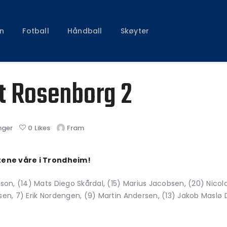
Klubben
Fotball
n
Fotball
Håndball
Skøyter
Håndball
Skøyter
t Rosenborg 2
nger
0
Likes
Fram
tene våre i Trondheim!
n, (14) Mats Diego Skårdal, (15) Marius Jacobsen, (20) Nicol
efsen, 7) Erik Nordengen, (9) Martin Andersen, (13) Jakob Mas