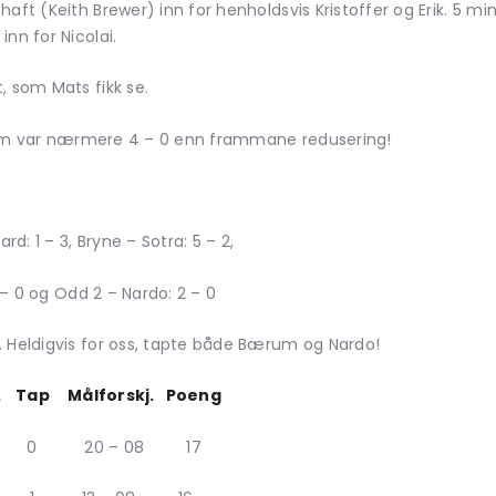
aft (Keith Brewer) inn for henholdsvis Kristoffer og Erik. 5 min
nn for Nicolai.
, som Mats fikk se.
2, som var nærmere 4 – 0 enn frammane redusering!
: 1 – 3, Bryne – Sotra: 5 – 2,
0 – 0 og Odd 2 – Nardo: 2 – 0
. Heldigvis for oss, tapte både Bærum og Nardo!
Tap Målforskj. Poeng
0 20 – 08 17