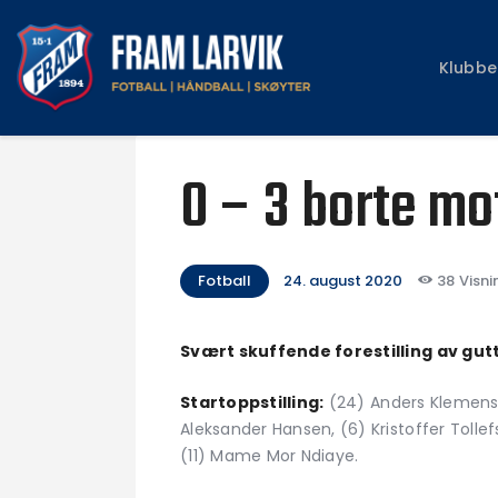
Klubbe
0 – 3 borte mo
Fotball
24. august 2020
38
Visni
Svært skuffende forestilling av gut
Startoppstilling:
(24) Anders Klemensso
Aleksander Hansen, (6) Kristoffer Toll
(11) Mame Mor Ndiaye.