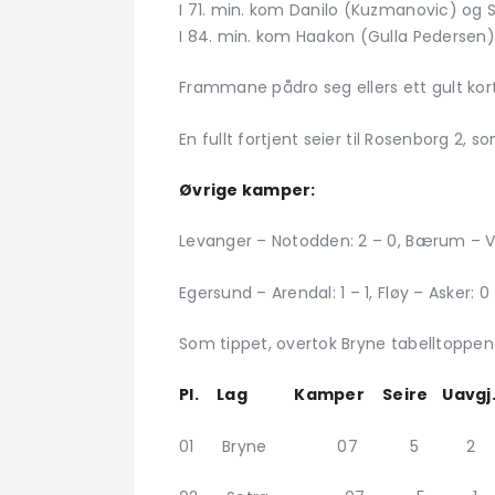
I 71. min. kom Danilo (Kuzmanovic) og Sh
I 84. min. kom Haakon (Gulla Pedersen) i
Frammane pådro seg ellers ett gult kort
En fullt fortjent seier til Rosenborg 
Øvrige kamper:
Levanger – Notodden: 2 – 0, Bærum – Vard
Egersund – Arendal: 1 – 1, Fløy – Asker: 
Som tippet, overtok Bryne tabelltoppen
Pl. Lag Kamper Seire Uavgj. 
01 Bryne 07 5 2 