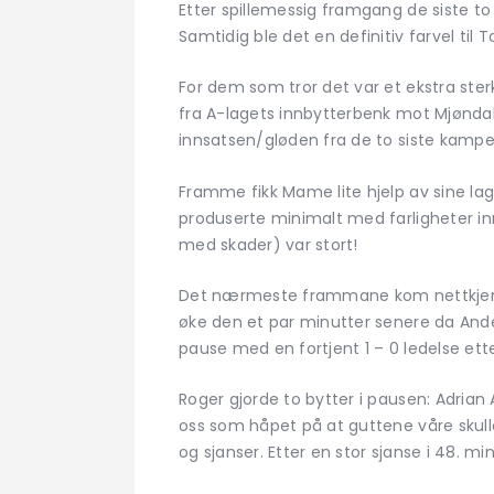
Etter spillemessig framgang de siste to
Samtidig ble det en definitiv farvel til 
For dem som tror det var et ekstra ste
fra A-lagets innbytterbenk mot Mjøndal
innsatsen/gløden fra de to siste kampe
Framme fikk Mame lite hjelp av sine lagk
produserte minimalt med farligheter i
med skader) var stort!
Det nærmeste frammane kom nettkjennin
øke den et par minutter senere da Ande
pause med en fortjent 1 – 0 ledelse ette
Roger gjorde to bytter i pausen: Adria
oss som håpet på at guttene våre skulle
og sjanser. Etter en stor sjanse i 48. m