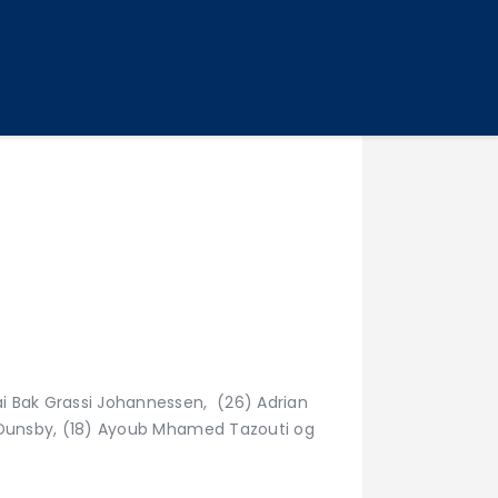
ai Bak Grassi Johannessen, (26) Adrian
lø Dunsby, (18) Ayoub Mhamed Tazouti og