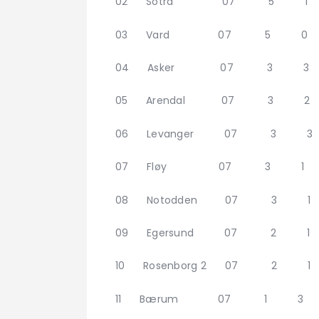
02 Sotra 07 5 1 1
03 Vard 07 5 0 2
04 Asker 07 3 3 
05 Arendal 07 3 2 
06 Levanger 07 3 3
07 Fløy 07 3 1 3
08 Notodden 07 3 1
09 Egersund 07 2 
10 Rosenborg 2 07 2
11 Bærum 07 1 3 