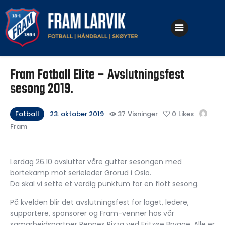
Klubben
Fram Fotball Elite – Avslutningsfest
Fotball
sesong 2019.
Håndball
Fotball
23. oktober 2019
37
Visninger
0
Likes
Skøyter
Fram
Lørdag 26.10 avslutter våre gutter sesongen med
bortekamp mot serieleder Grorud i Oslo.
Da skal vi sette et verdig punktum for en flott sesong.
På kvelden blir det avslutningsfest for laget, ledere,
supportere, sponsorer og Fram-venner hos vår
samarbeidspartner Peppes Pizza ved Fritzøe Brygge. Alle er