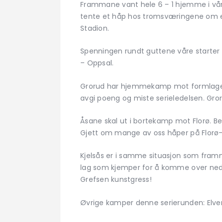
Frammane vant hele 6 – 1 hjemme i vår
tente et håp hos tromsværingene om et l
Stadion.
Spenningen rundt guttene våre starter i
– Oppsal.
Grorud har hjemmekamp mot formlaget 
avgi poeng og miste serieledelsen. Gror
Åsane skal ut i bortekamp mot Florø. 
Gjett om mange av oss håper på Florø
Kjelsås er i samme situasjon som fram
lag som kjemper for å komme over nedry
Grefsen kunstgress!
Øvrige kamper denne serierunden: Elver