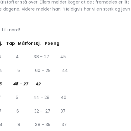
ristoffer stå over. Ellers melder Roger at det fremdeles er l
 dagene. Videre melder han: ”Heldigvis har vi en sterk og jevn 
il i nord!
Tap Målforskj. Poeng
6 4 38 – 27 45
 5 60 – 29 44
48 – 27 42
7 5 44 – 28 40
 6 32 – 27 37
 8 38 – 35 37