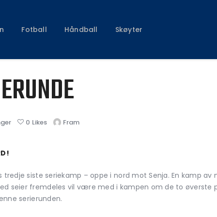
Klubben
Fotball
n
Fotball
Håndball
Skøyter
Håndball
Skøyter
IERUNDE
nger
0
Likes
Fram
RD!
s tredje siste seriekamp – oppe i nord mot Senja. En kamp av 
med seier fremdeles vil være med i kampen om de to øverste 
 denne serierunden.