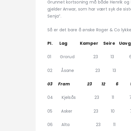
Grunnet kortsoning må både Henrik og K
gjelder Anwar, som har vært syk de siste
Senja”.
Så er det bare å ønske Roger & Co lykke t
Pl. Lag Kamper Seire Uavgj. 
01 Grorud 23 13 
02 Åsane 23 13 5
03 Fram 23 12 6 5 
04 Kjelsås 23 11 
05 Asker 23 10 7
06 Alta 23 11 4