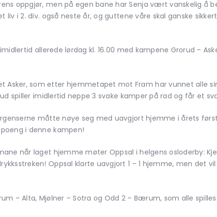
ens oppgjør, men på egen bane har Senja vært vanskelig å be
iv i 2. div. også neste år, og guttene våre skal ganske sikkert
midlertid allerede lørdag kl. 16.00 med kampene Grorud – Aske
Asker, som etter hjemmetapet mot Fram har vunnet alle sine
ud spiller imidlertid neppe 3 svake kamper på rad og får et sv
Bergenserne måtte nøye seg med uavgjort hjemme i årets førs
-poeng i denne kampen!
mane når laget hjemme møter Oppsal i helgens osloderby: Kje
kksstreken! Oppsal klarte uavgjort 1 – 1 hjemme, men det vil
um – Alta, Mjølner – Sotra og Odd 2 – Bærum, som alle spille