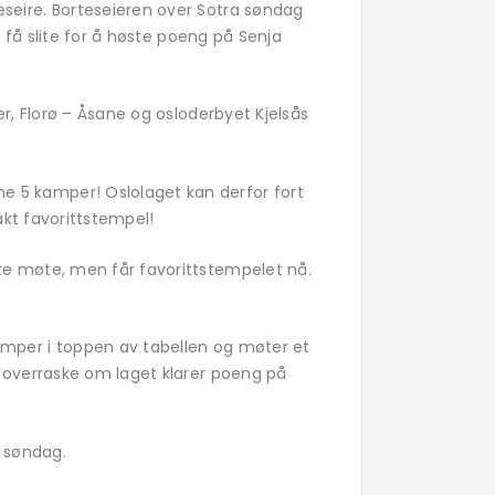
seire. Borteseieren over Sotra søndag
 få slite for å høste poeng på Senja
r, Florø – Åsane og osloderbyet Kjelsås
 5 kamper! Oslolaget kan derfor fort
akt favorittstempel!
te møte, men får favorittstempelet nå.
mper i toppen av tabellen og møter et
 overraske om laget klarer poeng på
s søndag.