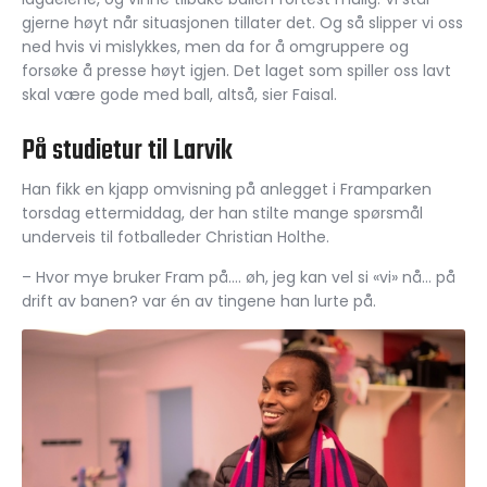
gjerne høyt når situasjonen tillater det. Og så slipper vi oss
ned hvis vi mislykkes, men da for å omgruppere og
forsøke å presse høyt igjen. Det laget som spiller oss lavt
skal være gode med ball, altså, sier Faisal.
På studietur til Larvik
Han fikk en kjapp omvisning på anlegget i Framparken
torsdag ettermiddag, der han stilte mange spørsmål
underveis til fotballeder Christian Holthe.
– Hvor mye bruker Fram på…. øh, jeg kan vel si «vi» nå… på
drift av banen? var én av tingene han lurte på.