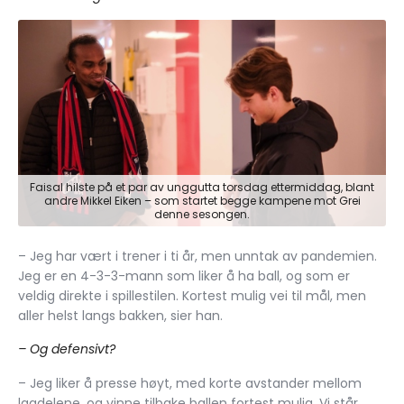
Faisal hilste på et par av unggutta torsdag ettermiddag, blant
andre Mikkel Eiken – som startet begge kampene mot Grei
denne sesongen.
– Jeg har vært i trener i ti år, men unntak av pandemien.
Jeg er en 4-3-3-mann som liker å ha ball, og som er
veldig direkte i spillestilen. Kortest mulig vei til mål, men
aller helst langs bakken, sier han.
– Og defensivt?
– Jeg liker å presse høyt, med korte avstander mellom
lagdelene, og vinne tilbake ballen fortest mulig. Vi står