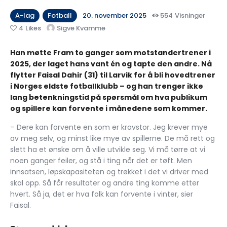
A-lag
Fotball
20. november 2025
554
Visninger
4
Likes
Sigve Kvamme
Han møtte Fram to ganger som motstandertrener i
2025, der laget hans vant én og tapte den andre. Nå
flytter Faisal Dahir (31) til Larvik for å bli hovedtrener
i Norges eldste fotballklubb – og han trenger ikke
lang betenkningstid på spørsmål om hva publikum
og spillere kan forvente i månedene som kommer.
– Dere kan forvente en som er kravstor. Jeg krever mye
av meg selv, og minst like mye av spillerne. De må rett og
slett ha et ønske om å ville utvikle seg. Vi må tørre at vi
noen ganger feiler, og stå i ting når det er tøft. Men
innsatsen, løpskapasiteten og trøkket i det vi driver med
skal opp. Så får resultater og andre ting komme etter
hvert. Så ja, det er hva folk kan forvente i vinter, sier
Faisal.