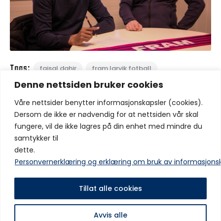
Tags:
faisal dahir
fram larvik fotball
Denne nettsiden bruker cookies
hovedtrener
norsk tipping ligaen
Våre nettsider benytter informasjonskapsler (cookies).
Del:
Dersom de ikke er nødvendig for at nettsiden vår skal
fungere, vil de ikke lagres på din enhet med mindre du
samtykker til
dette.
Forrige innlegg
Neste innlegg
Personvernerklæring og erklæring om bruk av informasjons
Fram og Øystein Garborg
Fem Fram-signeringer på én
forlenger ikke samarbeidet
kveld: – Vil spille i hjembyen
Tillat alle cookies
Avvis alle
Copyright © IF Fram 2025 Alle rettigheter er reservert