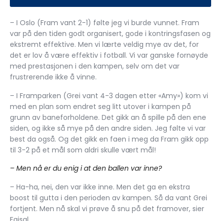
– I Oslo (Fram vant 2-1) følte jeg vi burde vunnet. Fram
var på den tiden godt organisert, gode i kontringsfasen og
ekstremt effektive. Men vi lærte veldig mye av det, for
det er lov å være effektiv i fotball. Vi var ganske fornøyde
med prestasjonen i den kampen, selv om det var
frustrerende ikke å vinne.
– I Framparken (Grei vant 4-3 dagen etter «Amy») kom vi
med en plan som endret seg litt utover i kampen på
grunn av baneforholdene. Det gikk an å spille på den ene
siden, og ikke så mye på den andre siden. Jeg følte vi var
best da også. Og det gikk en faen i meg da Fram gikk opp
til 3-2 på et mål som aldri skulle vært mål!
– Men nå er du enig i at den ballen var inne?
– Ha-ha, nei, den var ikke inne. Men det ga en ekstra
boost til gutta i den perioden av kampen. Så da vant Grei
fortjent. Men nå skal vi prøve å snu på det framover, sier
Faisal.