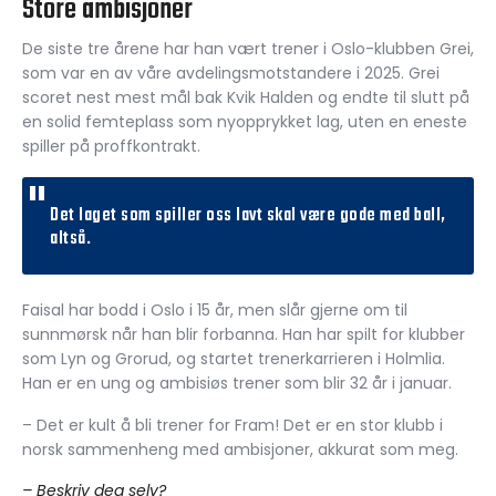
Store ambisjoner
De siste tre årene har han vært trener i Oslo-klubben Grei,
som var en av våre avdelingsmotstandere i 2025. Grei
scoret nest mest mål bak Kvik Halden og endte til slutt på
en solid femteplass som nyopprykket lag, uten en eneste
spiller på proffkontrakt.
Det laget som spiller oss lavt skal være gode med ball,
altså.
Faisal har bodd i Oslo i 15 år, men slår gjerne om til
sunnmørsk når han blir forbanna. Han har spilt for klubber
som Lyn og Grorud, og startet trenerkarrieren i Holmlia.
Han er en ung og ambisiøs trener som blir 32 år i januar.
– Det er kult å bli trener for Fram! Det er en stor klubb i
norsk sammenheng med ambisjoner, akkurat som meg.
– Beskriv deg selv?